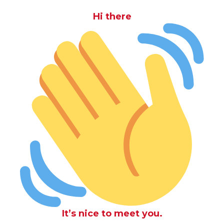
Hi there
It’s nice to meet you.