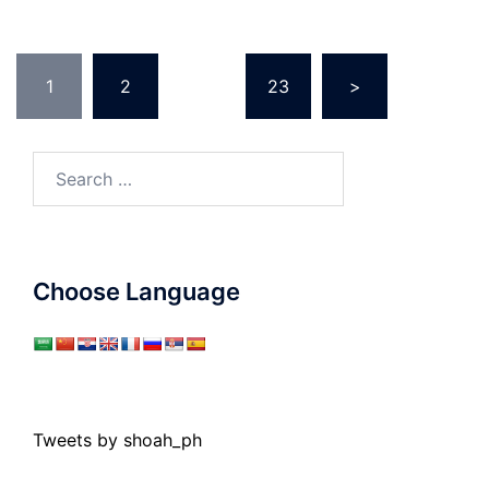
Posts
1
2
…
23
>
pagination
Search
for:
Choose Language
Tweets by shoah_ph