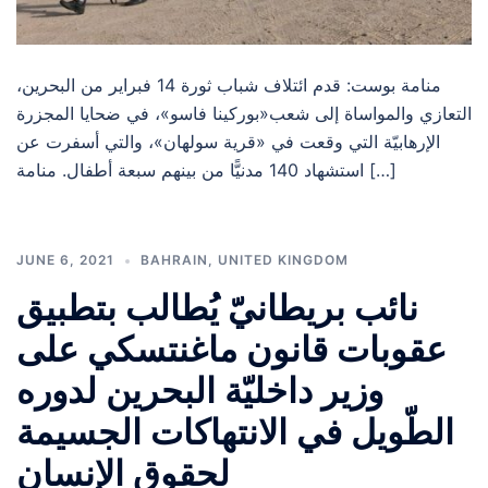
منامة بوست: قدم ائتلاف شباب ثورة 14 فبراير من البحرين،
التعازي والمواساة إلى شعب«بوركينا فاسو»، في ضحايا المجزرة
الإرهابيّة التي وقعت في «قرية سولهان»، والتي أسفرت عن
استشهاد 140 مدنيًّا من بينهم سبعة أطفال. منامة […]
JUNE 6, 2021
BAHRAIN
,
UNITED KINGDOM
نائب بريطانيّ يُطالب بتطبيق
عقوبات قانون ماغنتسكي على
وزير داخليّة البحرين لدوره
الطّويل في الانتهاكات الجسيمة
لحقوق الإنسان