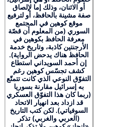
أو الاثنان، وذلك إما لإلصاق
صفة مشينة بالحافظ، أو لترفيع
موقع كوهين في المجتمع
السوري (من المعلوم أن قصّة
معرفة الحافظ بكوهين في
الأرجنتين كاذبة، وتاريخ خدمة
الحافظ هناك يدحض الرواية).
إن أحمد السويداني استطاع
كشف تجسّس كوهين رغم
التفوّق النوعي الذي كانت تتمتّع
به إسرائيل مقارنة بسوريا
(ربما كان هذا التفوّق العسكري
قد ازداد بعد انهيار الاتحاد
السوفياتي). لكن كتب التاريخ
(العربي والغربي) تذكر
«إنجاز» كوهين ولا تذكر إنجاز