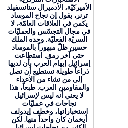
الأميركيّة، الأدميرال ستانسفيلد
ترنر، يقول إن نجاح الموساد
يكمن في العلاقات العامّة، لا
في مجال التجسّس والعمليّات
السريّة الفعليّة. وحده الملك
حسين ظلّ مبهوراً بالموساد
حتى آخر رمق. استطاعت
إسرائيل إيهام العرب بأن لديها
ذراعاً طويلة تستطيع أن تصل
إلى من تشاء من الأعداء
والمقاومين العرب. طبعاً، هذا
لا يعني أنه ليس لإسرائيل
نجاحات في عمليّات
استخباراتها، وخطف إيدولف
أيخمان كان واحداً منها. لكن
الكثير من نجاحات إسرائيل