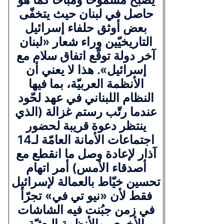
حاصل في لبنان حيث يتخفّى
بعض أوثق حلفاء إسرائيل
التاريخيّين وراء شعار «لبنان
آخر دولة توقّع اتفاق سلام مع
إسرائيل». هذا لا يعني أن
الأنظمة العربيّة، بما فيها
النظام اللبناني في عهد لحّود
عندما رتّب رستم غزالة (الذي
ينتظر دعوة قريبة لحضور
اجتماعات الأمانة العامّة لـ14
آذار لإعادة وصل ما انقطع مع
أصدقاء الأمس) أمر اتهام
تحسين خيّاط بالعمالة لإسرائيل
فقط لأن «نيو تي في» تجرّأ
في زمن جبُنت فيه الشاشات
الأخرى. والأنظمة البعثيّة