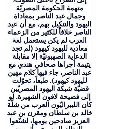
متهمة الحكومة المصريّة
وجمال عبد الناصر بمعاداة
اليهود والتنكيل بهم، مع أن عبد
الناصر خلافاً للكثير من الزعماء
العرب لم يكن يستعمل لغة
معادية لليهود كيهود (لم تجد
الدعاية الصهيونيّة إلا مقابلة
يتيمة أجراها صحافي هندي مع
عبد الناصر، جاء فيها كلام مهين
لليهود كيهود). طبعاً، تحوّلت
قضيّة شبكة اليهود المصريّين
إلى فضيحة لافون الشهيرة. لو
كان الليبراليّون العرب من شلّة
خالد بن سلطان ومقرن بن عبد
العزيز صادحين يومها، لشنّعوا
بالنظام المصري وأتهموه