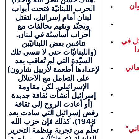
وان
الحرب اللبنانيّة فتحت أبواب
لبنان أمام إسرائيل، لتقتل
وتجنّد وتقيم تحالفات مع
أحزاب أساسيّة في لبنان.
تل في
تنافس بعض اللبنانيّين
ا
(واللبنانيّات حتى لا ننسى تلك
السيّدة التي لم تُعاقب بعد
ائي
لإعدادها أطعمة لأرييل شارون)
على التعامل مع الاحتلال
الإسرائيلي. لكن مقاومة
إسرائيل أنشأت ثقافة جديدة
(أو أعادت الروح إلى ثقافة
رفض إسرائيل التي سادت بعد
1948)، كذلك فإن حزب الله
اني
تعلّم من تجربة منظمة التحرير
الفاشلة (عرفاتيّاً) في مواجهة