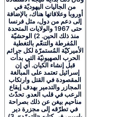
من الجاليات اليهوديّة في
أوروبا وعلاقاتها هناك، بالإضافة
إلى دعم من دول، مثل فرنسا
حتى 1967 والولايات المتحدة
منذ ذلك الحين. 2) الوحشيّة
المُفرطة والتنعّم بالتغطية
الأميركيّة المُستمرّة لكل جرائم
الحرب الصهيونيّة التي بدأت
قبل إنشاء الكيان. أي إن
إسرائيل تعتمد على المبالغة
المقصودة في القتل وارتكاب
المجازر والتدمير بهدف إيقاع
الرعب في قلب العدو. تحدّث
مناحيم بيغن عن ذلك بصراحة
في تطرّقه إلى مجزرة دير
ياسين، في كتابه «التمرّد». 3)