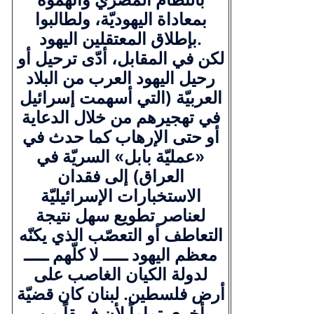
بمعاداة اليهوديّة، ولطالبوا
بإطلاق المعتقلين اليهود.
لكن في المقابل، أدّى ترحيل أو
رحيل اليهود العرب من البلاد
العربيّة (التي أسهمت إسرائيل
في تهجيرهم من خلال الدعاية
أو حتى الإرهاب كما حدث في
«عمليّة بابل» السريّة في
العراق) إلى فقدان
الاستخبارات الإسرائيليّة
لعناصر تطويع سهل نتيجة
التعاطف أو التعصّب الذي يكنّه
معظم اليهود ـــــ لا كلّهم ـــــ
لدولة الكيان الغاصب على
أرض فلسطين. لبنان كان قضيّة
أخرى تماماً لأن فريقاً من