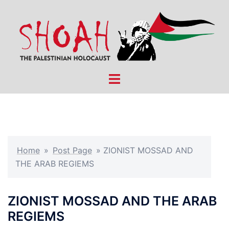
Skip
to
content
Toggle
menu
Home
»
Post Page
»
ZIONIST MOSSAD AND
THE ARAB REGIEMS
ZIONIST MOSSAD AND THE ARAB
REGIEMS