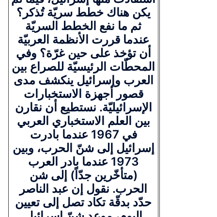
يكن هناك خطط سريّة تُذكر؟
ثم ما نفع الخطط السريّة
عندما قررت الأنظمة العربيّة
أن تؤخذ على حين غرّة؟ وفي
المحطّات الرئيسيّة للصراع بين
العرب وإسرائيل ينكشف مدى
قصور أجهزة الاستخبارات
الإسرائيليّة. نستطيع أن نقارن
بين العلم الاستخباري العربي
في 1967 عندما بادرت
إسرائيل إلى شنّ الحرب، وبين
1973 عندما بادر العرب
(متأخّرين جدّاً) إلى شن
الحرب. نقول إن عبد الناصر
حدّد بدقّة تكاد تصل إلى تعيين
اليوم، موعد شنّ إسرائيل