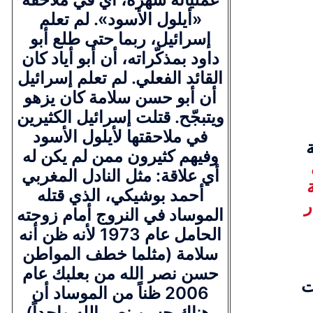
«أيلول الأسود». لم تعلم
إسرائيل، ربما حتى طلع أبو
داود بمذكّراته، أن أبو أياد كان
القائد الفعلي. لم تعلم إسرائيل
أن أبو حسن سلامة كان يزهو
ويتبجّح. قتلت إسرائيل الكثيرين
في ملاحقتها لأيلول الأسود
وفيهم كثيرون ممن لم يكن له
أي علاقة: مثل النادل المغربي
أحمد بوشيكي، الذي قتله
ر
الموساد في النروج أمام زوجته
الحامل عام 1973 لأنه ظن أنه
سلامة (مثلما خطف المواطن
حسن نصر الله من بعلبك عام
ت
2006 ظناً من الموساد أن
هناك حسن نصر الله واحداً).