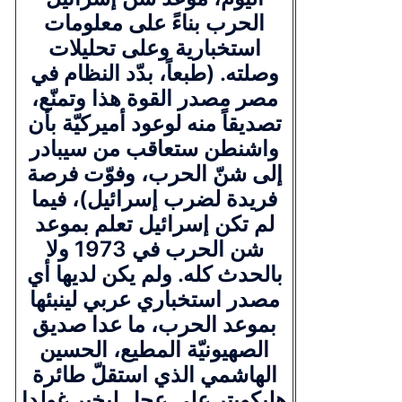
الحرب بناءً على معلومات
استخبارية وعلى تحليلات
وصلته. (طبعاً، بدّد النظام في
مصر مصدر القوة هذا وتمنّع،
تصديقاً منه لوعود أميركيّة بأن
واشنطن ستعاقب من سيبادر
إلى شنّ الحرب، وفوّت فرصة
فريدة لضرب إسرائيل)، فيما
لم تكن إسرائيل تعلم بموعد
شن الحرب في 1973 ولا
بالحدث كله. ولم يكن لديها أي
مصدر استخباري عربي لينبئها
بموعد الحرب، ما عدا صديق
الصهيونيّة المطيع، الحسين
الهاشمي الذي استقلّ طائرة
هليكوبتر على عجل ليخبر غولدا