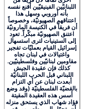
اللبنانيّين الفينيقيّين أقنع نفسه
بأنه أوروبي وسهل هذا
اعتناقهم الصهيونيّة، وخصوصاً
أن فريقاً في الكنيسة المارونيّة
اعتنق الصهيونيّة مبكّراً. تعود
إلى الستينيات لترى استسهال
إسرائيل القيام بعمليّات تفجير
واغتيالات في لبنان تجاه
مقاومين لبنانيّين وفلسطينيّين.
كذلك فإن عقيدة الجيش
اللبناني قبل الحرب اللبنانيّة
أبعدت لبنان عن أي التزام
بالقضيّة الفلسطينيّة (وقد وضع
أسس هذه العقيدة المقيتة
فؤاد شهاب الذي يستحق منزله
أن يتحوّل إلى مطعم ومرقص