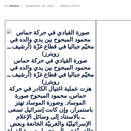
BY
SHOAH
FEBRUARY 28, 2010
MIDDLE EAST
صورة القيادي في حركة حماس
محمود المبحوح بين يدي والده في
مخيّم جباليا في قطاع غزّة (أرشيف ــ
رويترز)
هزت عملية اغتيال الكادر في حركة
حماس، محمود المبحوح صورة
الموساد. وصورة الموساد تهتز
باستمرار، وإن كانت إسرائيل تسعى
ــ بالاستناد إلى وسائل الإعلام
الإسرائيليّة والغربيّة الخانعة وبعض
«العربيّة» ــ إلى تجميل صورة الذراع