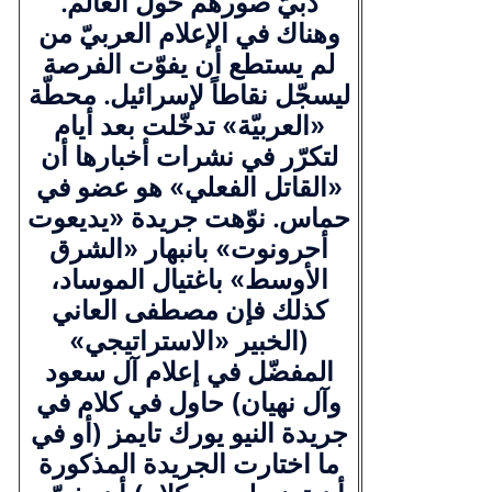
دبيّ صورهم حول العالم.
وهناك في الإعلام العربيّ من
لم يستطع أن يفوّت الفرصة
ليسجّل نقاطاً لإسرائيل. محطّة
«العربيّة» تدخّلت بعد أيام
لتكرّر في نشرات أخبارها أن
«القاتل الفعلي» هو عضو في
حماس. نوّهت جريدة «يديعوت
أحرونوت» بانبهار «الشرق
الأوسط» باغتيال الموساد،
كذلك فإن مصطفى العاني
(الخبير «الاستراتيجي»
المفضّل في إعلام آل سعود
وآل نهيان) حاول في كلام في
جريدة النيو يورك تايمز (أو في
ما اختارت الجريدة المذكورة