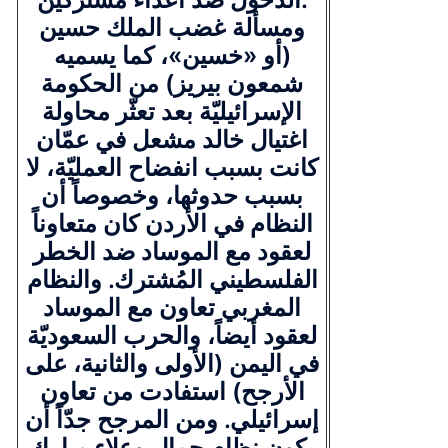
ومسألة غضب الملك حسين
(أو «خسين»، كما يسميه
شمعون بيريز) من الحكومة
الإسرائيليّة بعد تعثّر محاولة
اغتيال خالد مشعل في عمّان
كانت بسبب انفضاح العمليّة، لا
بسبب حدوثها، وخصوصاً أن
النظام في الأردن كان متعاوناً
لعقود مع الموساد ضد الخطر
الفلسطيني المُشترك. والنظام
المغربي تعاون مع الموساد
لعقود أيضاً، والحرب السعوديّة
في اليمن (الأولى والثانية، على
الأرجح) استفادت من تعاون
إسرائيلي. ومن المرجح جدّاً أن
يكون نظام جمال وعلاء مبارك