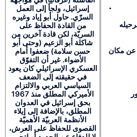
إسرائيل، ولجأ إلى العمل
السرّي. حاول أبو إياد وغيره
رحيله
من القادة الحفاظ على
السريّة، لكن قادة آخرين من
شاكلة أبو الزعيم (وحتى أبو
عن مكان
حسن سلامة) ضعفوا أمام
الأضواء. غير أن التفوّق
العسكري الإسرائيلي كان يعود
في حقيقته إلى الضعف
السياسي العربي والالتزام
ر
الأميركي المطلق منذ 1967
بحق إسرائيل في العدوان
المطلق، بالإضافة إلى إيلاء
الأنظمة العربيّة الأهميّة
القصوى للحفاظ على العرش،
لا للدفاع عن الحدود أو لتحرير