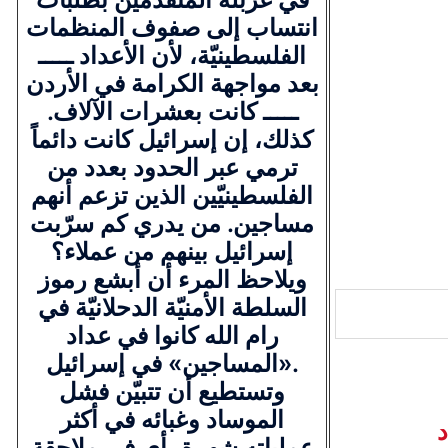
انتساب إلى صفوف المنظمات
الفلسطينيّة، لأن الأعداد ـــــ
بعد مواجهة الكرامة في الأردن
ـــــ كانت بعشرات الآلاف.
كذلك، إن إسرائيل كانت دائماً
ترمي عبر الحدود بعدد من
الفلسطينيّين الذين تزعم أنهم
مساجين. من يدري كم سرّبت
إسرائيل بينهم من عملاء؟
ويلاحظ المرء أن أبشع رموز
السلطة الأمنيّة الدحلانيّة في
رام الله كانوا في عداد
«المساجين» في إسرائيل.
وتستطيع أن تتبيّن فشل
الموساد وغبائه في أكثر
د
عملياته شهرة، أي في ملاحقة