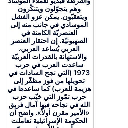
وأشرطة فيديو لعملاء الموساد
وهم يتجوّلون ويتنكّرون
ويتعقبّون. يمكن عزو الفشل
الموسادي في جانب منه إلى
العنصريّة الكامنة في
الصهيونيّة. إن احتقار العنصر
العربي يُساعد العربي،
والاستهانة بالقدرات العربيّة
ساعدت العرب في حرب
1973 (التي نجح السادات في
تحويلها من فوز مظفّر إلى
هزيمة للعرب) كما ساعدها في
حرب تمّوز التي خيّب حزب
الله في نجاحه فيها آمال فريق
«الأمير مقرن أولاً». واضح أن
الحكومة الإسرائيلية تعاملت