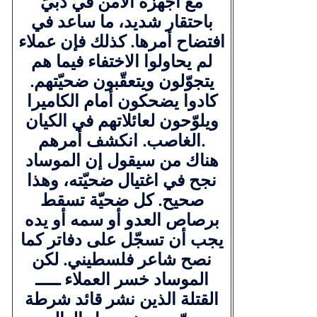
مع أجهزة الأمن في دبيّ
باحتقار شديد، ما ساعد في
افتضاح أمرها. كذلك فإن عملاء
لم يحاولوا الاختفاء فيما هم
يتجوّلون ويتعقّبون ضحيّتهم.
كادوا يضحكون أمام الكاميرا
ويلوّحون لعائلاتهم في الكيان
الغاصب. انكشف أمرهم.
هناك من سيقول إن الموساد
نجح في اغتيال ضحيّته، وهذا
صحيح. كل ضحيّة تسقط
برصاص العدو أو سمه أو يده
يجب أن تسجّل على دفاتر كما
نصح شاعر فلسطيني. لكن
الموساد خسر العملاء ـــــ
القتلة الذين نشر قائد شرطة