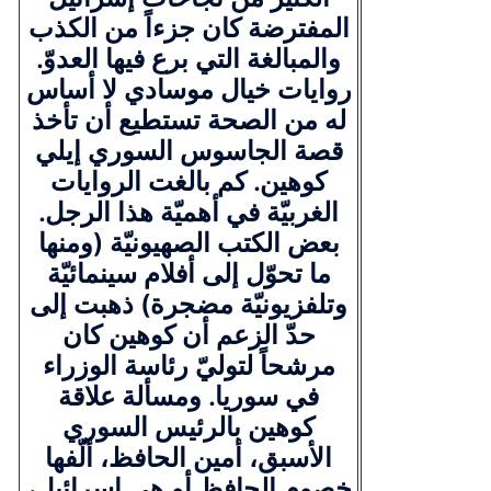
المفترضة كان جزءاً من الكذب
والمبالغة التي برع فيها العدوّ.
روايات خيال موسادي لا أساس
له من الصحة تستطيع أن تأخذ
قصة الجاسوس السوري إيلي
كوهين. كم بالغت الروايات
الغربيّة في أهميّة هذا الرجل.
بعض الكتب الصهيونيّة (ومنها
ما تحوّل إلى أفلام سينمائيّة
وتلفزيونيّة مضجرة) ذهبت إلى
حدّ الزعم أن كوهين كان
مرشحاً لتوليّ رئاسة الوزراء
في سوريا. ومسألة علاقة
كوهين بالرئيس السوري
الأسبق، أمين الحافظ، ألّفها
خصوم الحافظ أو هي إسرائيل،