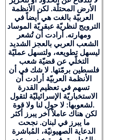
الأرض المحتلّة. لكن الأنظمة
العربيّة بالغت هي أيضاً في
الترويج لنظريّة عبقريّة الموساد
ومهارته. أرادت أن تُشعر
الشعب العربي بالعجز الشديد
ليسهل تطويعه، ولتسهل عمليّة
التخلّي عن قضيّة شعب
فلسطين برمّتها. لا شك في أن
الأنظمة العربيّة أرادت أن
تسهم في تعظيم القدرة
الاستخباريّة الإسرائيليّة لتقول
لشعوبها: لا حول لنا ولا قوة.
لكن هناك عاملاً آخر يبرز أكثر
ما يبرز في لبنان. نجحت
الدعاية الصهيونيّة، المُباشرة
والمُداورة، في تبخيس وعدم