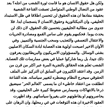
ولكن هل حقوق الانسان هو ما قامت ثورة الشعب من اجله؟ بعد
عقود من النضال الوطني المتواصل تعمقت القناعة الشعبية
بحقيقة مفادها ان هذه الحقوق لن تتحسن اطلاقا في ظل الاستبداد
الخليفي، وان الديكتاتورية وحقوق الانسان لا ينسجمان ابدا. فلا
جدوى من مطالبة الخليفيين بتحسين تلك الحقوق، لان ذلك لن
يحدث يوما. فحكمهم يقوم على ساس القمع ومصادرة الحريات
والاعتقال التعسفي والتعذيب وسحب الجنسية والتمييز. وفي
الأوان الاخير اصبحت اولوية هذه العصابة ابادة السكان الاصليين
بشتى الوسائل. والمسؤولون الامريكيون والبريطانيون يعرفون
ذلك جيدا، بل ربما شاركوا عمليا في بعض ممارسات تلك العصابة.
الشعب تعلم هذه الحقائق بالتجربة المرة عبر اكثر من قرن من
الزمن. وقد اعتقد الكثيرون في السابق ان التركيز على الملف
الحقوقي سيحرج النظام ويضطره لتغيير سياساته. هذه القناعة
انطلقت من اعتقاد خاطيء ان ما يسمى “العالم الحر” سيضيق
ذرعا بالانتهاكات وسيمارس ضغوطا كبيرة على الخليفيين، وقد
يحاصرونهم او يقاطونهم حتى يغيروا سياساتهم. وقد اظهرت
العقود الاخيرة ان هذه التوقعات في غي رمحلها، وان الرهان على