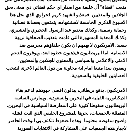
منعت “قضاة” آل خليفة من اصدار اي حكم قضائي ذي معنى بحق
الجلادين والمعذبين. فمعذبو الشهيد كريم فخراوي الذي تحل هذا
الاسبوع الذكرى الخامسة لاستشهاده، يتمتعون بحصانة قضائية
وحماية رسمية، وكذلك معذبو عبد الرسول الحجيري والعشيري،
وكذلك المعذبة المشهورة التي قامت بتعذيب الصحافية نزيهة
سعيد. الامريكيون لا يهمهم ان يكون حلفاؤهم مجرمين ضد
الانسانية. اما البريطانيون فيذهبون خطوة ابعد، ويوفرون الدعم
الامني والاعلامي والسياسي والمعنوي للجلادين والمعذبين،
ويقفون سدا منيعا امام اية محاولة من دول العالم الاخرى لشجب
العصابتين الخليفية والسعودية.
الامريكيون، بدفع بريطاني، يبذلون اقصى جهودهم لدعم بقاء
الديكتاتورية القبلية في البحرين والسعودية. ويمارس الساسة
البريطانيون ضغوطا كثيرة على المعارضة السياسية في البحرين،
المتمثلة بالجمعيات، لجرها للمشروع الخليفي الذي اثبت فشله
واصبح سقوطه محتوما. وهذه الضغوط تتكثف يي الوقت الحاضر
لاجبار هذه الجمعيات على المشاركة في الانتخابات الصورية