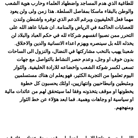
للطاغية الذي هدم المساجد واضطهاد العلماء وحارب هوية الشعب
والوطن بالبقاء ماسكا بمفاصل السلطة. هذا زمن ولى ولن يعود
مهما فعل الخليفيون وبرغم الدعم الذي توفره واشنطن ولندن
للعصابات الحاكمة في الرياض والمنامة. ان شبابا عاهد الله على
التحرر ممن نصبوا انفسهم شركاء لله في حكم العباد والبلاد لن
يخذله الله بل سينصره ويهزم اعداء الانسانية والدين والاخلاق.
شعبنا يهيب بالنخب مشاركتها في النضال، والنزول الى الساحات
بدون خوف او وجل، وعدم حصر النشاط بالتواصل مع جهات
تسعى لكسر شوكة الشعب واخضاعه للارادة الخليفية. والثوار
اليوم تعلموا من التجربة الكثير، فهو يعلم ان هناك مستسلمين
ومثبطين وانبطاحيين وانتهازيين، اولئك يحسبون كل خطوة
يخطونها او موقف يتخذونه وفقا لما سيتحقق لهم من عائدات مالية
او سياسية او وجاهات وهمية. فما ابعد هؤلاء عن خط الثوار
ومنهجهم.