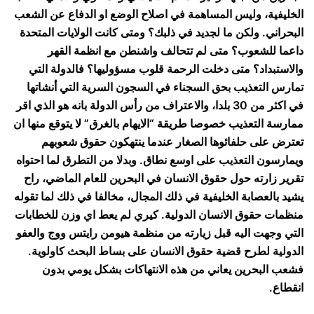
الخليفية، وليس المساهمة في اصلاح الوضع او الدفاع عن الشعب
البحراني. ولكن ما لجديد في ذلبك؟ ومتى كانت الولايات المتحدة
داعما للشعوب؟ متى لم تتحالف واشنطن مع انظمة القهر
والاستبداد؟ متى دخلت الرحمة قلوب مسؤوليها؟ فالدولة التي
تمارس التعذيب بحق السجناء في السجون السرية التي أنشاتها
في اكثر من 30 بلدا، والاعتراف من رأس الدولة بانه هو الذي اقر
ممارسة التعذيب خصوصا طريقة “الايهام بالغرق” لا يتوقع منها ان
تعترض على حلفائوها الصغار عندما ينتهكون حقوق شعوبهم
ويمارسون التعذيب على اوسع نطاق. وبدلا من التطرق لما احتواه
تقرير زارته حول حقوق الانسان في البحرين للعام الماضي، راح
يشيد بالعصابة الخليفية في ذلك المجال، مخالفا في ذلك لما تقوله
منظمات حقوق الانسان الدولية. كيري لم يعط اي وزن للخطابات
التي وجهت اليه قبل زيارته من منظمة هيومن رايتس ووج والعفو
الدولية لطرح قضية حقوق الانسان على بساط البحث كاولوية.
فشعب البحرين يعاني من هذه الانتهاكات بشكل يومي بدون
انقطاع.