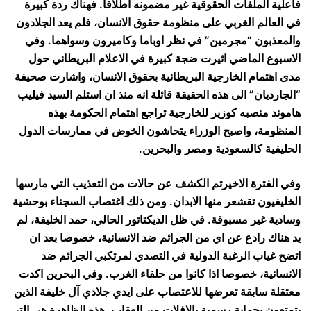
فاعلية الملفات الحقوقية غير مضمونه اطلاقا. فهناك ردة كبيرة
في العالم الغربي على منظومة حقوق الانسان، فلم يعد الجلادون
والمعذبون “مجرمين” في نظر اوباما وكاميرون وسواهما. وفي
الاسبوع الماضي اثيرت ضجة كبيرة في الاعلام البريطاني حول
مدى اهتمام الخارجية البريطانية بحقوق الانسان، واشارت صحيفة
“الجارديان” الى هذه الحقيقة قائلة انه منذ ان استلم السيد فيليب
هاموند منصبه كوزير للخارجية تراجع اهتمام الحكومة بهذه
المنظومة، واصبح الوزراء يتحاشون الخوض في ممارسات الدول
الحليفية كالسعودية ومصر والبحرين.
وفي الفترة الاخيرتم الكشف عن حالات من التعذيب التي مارسها
الخليفيون تقشعر منها الابدان. ومن ذلك اغتصاب السجناء بوحشية
وسادية غير مسبوقة. في ظل الديكتاتور الحالي، حمد الخليفة، لم
يد هناك رادع عن اي من الجرائم ضد الانسانية، خصوصا بعد ان
اتضح غياب الرغبة الدولية في التصدي لمرتكبي الجرائم ضد
الانسانية، خصوصا اذا كانوا من حلفاء الغرب. وفي البحرين اكدت
معتقلة سابقة تعرضها للاعتصاب على ايدي جلادي آل خليفة الذين
يتمتعون بحماية رسمية بالافلات من العقاب. هذه الظاهرة هي التي