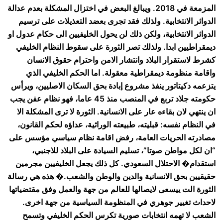
المزمعة في 2018. ويبالغ البعض في اختزال المشكلة بعدم عدالة
الدوائر الانتخابية. ولذلك فقد تجرى بعضد التعذيلات على ترسيم
الدوائر الانتخابية، ولكن ذلك لن يحول الخليفيين الى حكام عدول او
ديمقراطيين ابدا. ولذلك تصر الثورة على سقوط النظام الخليفي
كشرط لاستقرار البلاد وانتشار الامن واحترام حقوق الانسان
واقامة منظومة ديمقراطية معقولة. اما الحكم الخليفي الذي
يتزعمه دكيتاتور ينفذ مشروع إبادة بحق السكان الاصليين، ويرأس
حكومته جلاد تربع في المنصب منذ 45 عاما، فهو نظام عفن يجب
ان ينتهي لان بقاءه عار على الانسانية. الثورة لا ترى المشكلة الا
في النظام نفسه: قبليته، طبيعته الوراثية، عداؤه لحكم القانون،
مصادرته الحريات العامة، رفض اقامة نظام سياسي مؤسس على
“ان لكل مواطن صوتا”، تسليم السيادة على البلاد للاجنبي،
استقدام� الاحتلال السعودي. كل ذلك يجعل الخليفيين مجرمين
حقيقيين بحق الانسانية والدين والوطن والشعب.� هذه هي رسالة
الثورة الت ييسعى لايصالها للعالم من جهة والعمل وفق مقتضياتها
لاحداث تغيير جوهري في المنظومة السياسية من جهة اخرى.
الشعب لا تهمه انتخابات صورية تكرس الحكم الخليفي وتسمح