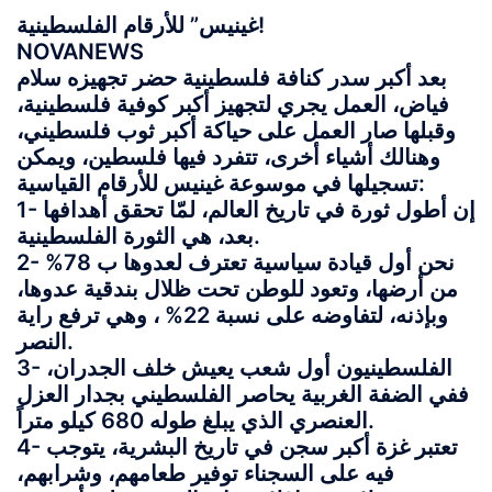
غينيس” للأرقام الفلسطينية!
NOVANEWS
بعد أكبر سدر كنافة فلسطينية حضر تجهيزه سلام
فياض، العمل يجري لتجهيز أكبر كوفية فلسطينية،
وقبلها صار العمل على حياكة أكبر ثوب فلسطيني،
وهنالك أشياء أخرى، تتفرد فيها فلسطين، ويمكن
تسجيلها في موسوعة غينيس للأرقام القياسية:
1- إن أطول ثورة في تاريخ العالم، لمّا تحقق أهدافها
بعد، هي الثورة الفلسطينية.
2- نحن أول قيادة سياسية تعترف لعدوها ب 78%
من أرضها، وتعود للوطن تحت ظلال بندقية عدوها،
وبإذنه، لتفاوضه على نسبة 22% ، وهي ترفع راية
النصر.
3- الفلسطينيون أول شعب يعيش خلف الجدران،
ففي الضفة الغربية يحاصر الفلسطيني بجدار العزل
العنصري الذي يبلغ طوله 680 كيلو متراً.
4- تعتبر غزة أكبر سجن في تاريخ البشرية، يتوجب
فيه على السجناء توفير طعامهم، وشرابهم،