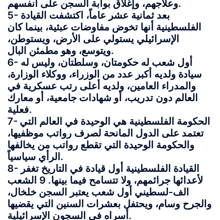
وعلاجهم، وإغلاق بوابة السجن على أنفسهم.
5- بعد ثمانية عشر عاماً، اكتشفت القيادة
الفلسطينية أنها تخوض مفاوضات عبثية، بينما كان
الإسرائيلي يستولي على الأرض، ويستوطن،
ويتوسع، وهو مطمئن البال.
6- أول شعب له حكومتان، وسلطتان، وليس له
سيادة ولديه أكبر عدد من الوزراء، ووكلاء الوزارة،
والمدراء العامين، ولديه أعلى رتب عسكرية في
العالم دون تدريب، أو شهادات جامعية، أو معارك
فعلية.
7- الحكومة الفلسطينية هي الوحيدة في العالم التي
تعتمد على الدول المانحة لصرف رواتب موظفيها،
والحكومة الوحيدة التي تقطع رواتب من يخالفها
الرأي سياسياً.
8- القيادة الفلسطينية أول قيادة في التاريخ تغفر
لأعدائها جرائمهم، ولا تتسامح فيما بينها. 9 الشعب
الف-لسطيني أول شعب يعتبر السجن خلخال،
والجرح وسام، ويحتفل بعشرات السنين التي يقضيها
أسراه في السجون الإسرائيلية.