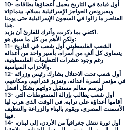
10- أول قيادة في التاريخ يحمل أعضاؤها بطاقات
vipويعبرونعن الحواجز الإسرائيلية بسلام، بينما
العناصر ما زالوا في السجون الإسرائيلية حتى يومنا
هذا.
اكتفي بما ذكرت، وأترك للقارئ أن يزيد.
ولكن الأهم من كل ما سبق هو:
11- الشعب الفلسطيني أول شعب في التاريخ
يتساوى كل ألفٍ من أسراه، بأسير واحد من أعدائه
رغم وجود عشرات التنظيمات الفلسطينية،
والأحزاب السياسية.
12- أول شعب تحت الاحتلال يشارك رئيس وزرائه
في مؤتمر لنصرة أعدائه، وتعزيز قدراتهم، ومكانتهم،
ليرسم معالم مستقبل دولتهم بشكل أفضل
13- أول شعب يطالب بإزالة المستوطنات التي
أقامها أعداؤه على ترابه، في الوقت الذي هرب لها
الأسمنت المصري، ويقوم بالبناء والزراعة والتنظيف
فيها.
14- أول ثورة تنتقل جغرافياً من الأردن، إلى لبنان،
إلى اليمن، إلى تونس، إلى دول الشتات، وتلاحقها