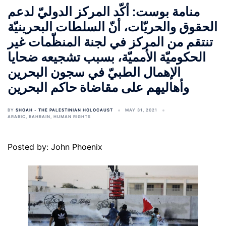
منامة بوست: أكّد المركز الدوليّ لدعم
الحقوق والحريّات، أنّ السلطات البحرينيّة
تنتقم من المركز في لجنة المنظّمات غير
الحكوميّة الأمميّة، بسبب تشجيعه ضحايا
الإهمال الطبيّ في سجون البحرين
وأهاليهم على مقاضاة حاكم البحرين
BY
SHOAH - THE PALESTINIAN HOLOCAUST
MAY 31, 2021
ARABIC
,
BAHRAIN
,
HUMAN RIGHTS
Posted by: John Phoenix