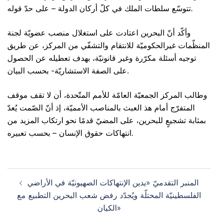
تتوسّع سلطات الملك في كلّ أركان الدولة – على حدّ قوله.
وأكّد أنّ البحرين اعتادت على استغلال منصب عضويّة لجنة
المنظّمات غيرالحكوميّة للانتقام والتشفّي من المركز، عن طريق
توجيه أسئلة مكرّرة وغير قانونيّة، بهدف تعطيله عن الحصول
على الصفة الاستشاريّة- بحسب البيان.
وطالب المركز الجمعيّة العامّة للأمم المتّحدة، أن لا تقف موقف
المتفرّج أمام هذ العبث بالمناصب الأمميّة، إذ أنّ الصّمت يُعدّ
بمثابة تشجيعٍ للبحرين، على المضيّ قدمًا نحو ارتكاب المزيد من
انتهاكات حقوق الإنسان – بحسب تعبيره.
Post
المنبر التقدميّ «يدين الإنتهاكات الصهيونيّة في الأراضي
navigation
الفلسطينيّة المحتلّة ويُجدّد رفض شعب البحرين التطبيع مع
الكيان»