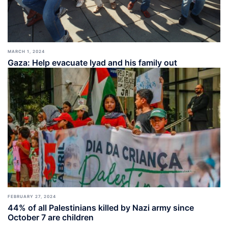
MARCH 1, 2024
Gaza: Help evacuate Iyad and his family out
FEBRUARY 27, 2024
44% of all Palestinians killed by Nazi army since
October 7 are children