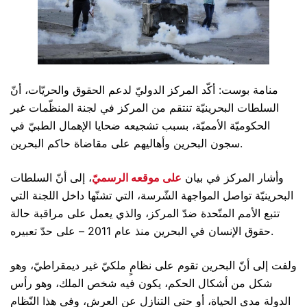
منامة بوست: أكّد المركز الدوليّ لدعم الحقوق والحريّات، أنّ
السلطات البحرينيّة تنتقم من المركز في لجنة المنظّمات غير
الحكوميّة الأمميّة، بسبب تشجيعه ضحايا الإهمال الطبيّ في
سجون البحرين وأهاليهم على مقاضاة حاكم البحرين.
وأشار المركز في بيان
على موقعه الرسميّ
، إلى أنّ السلطات
البحرينيّة تواصل المواجهة الشّرسة، التي تشنّها داخل اللجنة التي
تتبع الأمم المتّحدة ضدّ المركز، والذي يعمل على مراقبة حالة
حقوق الإنسان في البحرين منذ عام 2011 – على حدّ تعبيره.
ولفت إلى أنّ البحرين تقوم على نظامٍ ملكيّ غير ديمقراطيّ، وهو
شكل من أشكال الحكم، يكون فيه شخص الملك، وهو رأس
الدولة مدى الحياة، أو حتى التنازل عن العرش، وفي هذا النّظام