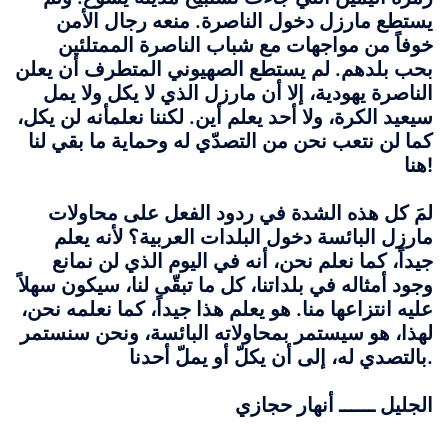
يستطع مارزل دخول الناصرة. منعه رجال الأمن
خوفاً من مواجهات مع شباب الناصرة الممتلئين
بحب بلدهم. لم يستطع الصهيوني المتطرف أن يعلن
الناصرة يهودية، إلا أن مارزل الذي لا يكل ولا يمل
سيعيد الكرة، ولا أحد يعلم أين. لكننا نعلم
أنه لن يكل،
كما لن نتعب نحن من التصدّي له وحماية ما بقي لنا
هنا!
لمَ كل هذه الشدة في ردود الفعل على محاولات
مارزل البائسة دخول البلدات العربية؟ لأنه يعلم
جيداً، كما نعلم نحن، أنه في اليوم الذي لن نمانع
وجود أمثاله في بلداتنا، كل ما تبقّى لنا، سيكون سهلاً
عليه انتزاعها منا. هو يعلم هذا جيداً، كما نعلمه نحن،
لهذا، هو سيستمر بمحاولاته البائسة، ونحن سنستمر
بالتصدي له، إلى أن يكلّ أو يملّ أحدنا.
الجليل ــــــ أنهار حجازي