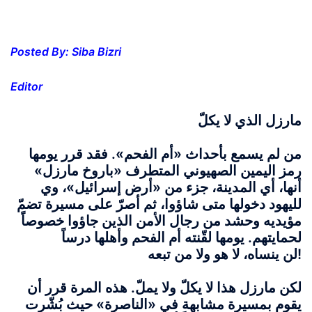
Posted By: Siba Bizri
Editor
مارزل الذي لا يكلّ
من لم يسمع بأحداث «أم الفحم». فقد قرر يومها
رمز اليمين الصهيوني المتطرف «باروخ مارزل»
أنها، أي المدينة، جزء من «أرض إسرائيل»، وي
لليهود دخولها متى شاؤوا، ثم أصرّ على مسيرة تضمّ
مؤيديه وحشد من رجال الأمن الذين جاؤوا خصوصاً
لحمايتهم. يومها لقّنته أم الفحم وأهلها درساً
ينساه، لا هو ولا من تبعه!
لن
لكن مارزل هذا لا يكلّ ولا يملّ. هذه المرة قرر أن
يقوم بمسيرة مشابهة في «الناصرة» حيث بُشّرت