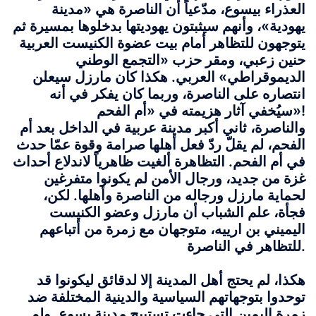
العذراء بيسوع، مدّعياً أن الناصرة هي «مدينة
يهودية»، وأنهم سيثبتون يهوديتها بدخلوها بمسيرة ثم
يتوجهون للتظاهر أمام بيت عضوة الكنيست العربية
حنين زعبي، ومقر حزب «التجمع الوطني
الديموقراطي» العربي. هكذا كان مارزل سيعلن
انتصاره على الناصرة، وربما كان يفكر في أنه
سيُخفي آثار هزيمته في «أم الفحم»!
والناصرة، ثاني أكبر مدينة عربية في الداخل بعد أم
الفحم، لم يقلّ ردّ فعل أهلها صرامة وقوة عمّا حدث
في أم الفحم. التظاهرة ألغيت ظاهرياً لاندلاع أحداث
غزة من جديد، ورجال الأمن لم يكونوا متفرغين
لحماية مارزل ورجاله من الناصرة وأهلها. لكن،
فجأة، علم الشباب أن مارزل وعضو الكنيست
اليميني بن ارييه، متوجهان مع زمرة من أتباعهم
للتظاهر في الناصرة.
هكذا، لم يحتج أهل المدينة إلا لدقائق ليكونوا قد
توحدوا بتوجهاتهم السياسية والدينية المختلفة ضد
زمرة اليمين التي جاءت تستبيح مدينة يسوع. ولم