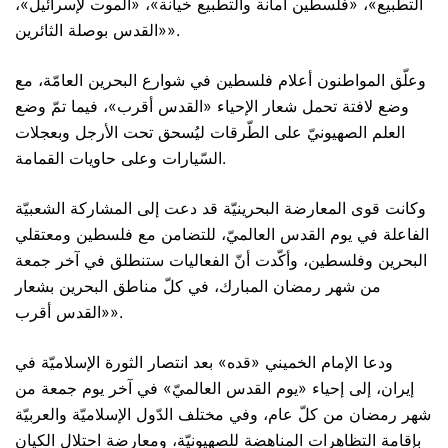
التطبيع»، «فلسطين أمانة والتطبيع خيانة»، «الموت لإسرائيل»،
«القدس بوصلة الثائرين».
وعلّق المواطنون أعلام فلسطين في شوارع البحرين العامّة، مع
وضع لافتة تحمل شعار الإحياء «القدس أقرب»، فيما تمّ وضع
العلم الصهيونيّ على الطّرقات ليُسحق تحت الأرجل وبعجلات
السّيارات وعلى حاويات القمامة.
وكانت قوى المعارضة البحرينيّة قد دعت إلى المشاركة الشعبيّة
الفاعلة في يوم القدس العالميّ، للتضامن مع فلسطين ومعتقلي
البحرين وفلسطين، وأكّدت أنّ الفعاليات ستنطلق في آخر جمعة
من شهر رمضان المبارك، في كلّ مناطق البحرين بشعار
«القدس أقرب».
ودعا الإمام الخميني «قده» بعد انتصار الثورة الإسلاميّة في
إيران، إلى إحياء «يوم القدس العالميّ» في آخر يوم جمعة من
شهر رمضان من كلّ عام، وفي مختلف الدّول الإسلاميّة والعربيّة
بإقامة التظاهرات المناهضة للصهيونيّة، ومعارضة احتلال الكيان