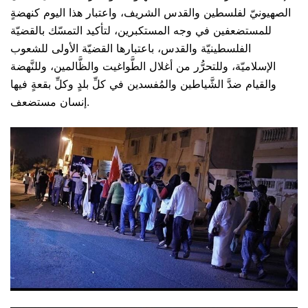
الصهيونيّ لفلسطين والقدس الشريف، واعتبار هذا اليوم كنهضةٍ
للمستضعفين في وجه المستكبرين، لتأكيد التمسّك بالقضيّة
الفلسطينيّة والقدس، باعتبارها القضيّة الأولى للشعوب
الإسلاميّة، وللتحرُّر من أغلال الطَّواغيت والظَّالمين، وللنَّهضة
والقيام ضدَّ الشَّياطين والمُفسدين في كلِّ بلدٍ وكلِّ بقعةٍ فيها
إنسان مستضعف.