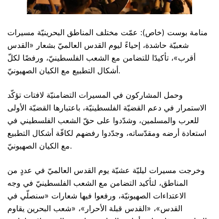
منامة بوست (خاص): عمّت مختلف المناطق البحرينيّة مسيرات
شعبيّة حاشدة، إحياءً ليوم القدس العالميّ بشعار «القدس
أقرب»، تأكيدًا للتضامن مع الشعب الفلسطينيّ، ورفضًا لكلّ
أشكال التطبيع مع الكيان الصهيونيّ.
وحمل المشاركون في المسيرات التضامنيّة لافتات تؤكّد
الاستمرار في دعم القضيّة الفلسطينيّة، باعتبارها القضيّة الأولى
للعرب والمسلمين، وشدّدوا على حقّ الشعب الفلسطيني في
استعادة أرضه ومقدّساته، وجدّدوا رفضهم لكافّة أشكال التطبيع
مع الكيان الصهيونيّ.
وخرجت مسيرات ليليّة عشيّة يوم القدس العالميّ في عددٍ من
المناطق، لتأكيد التضامن مع الشعب الفلسطينيّ في وجه
الاعتداءات الصهيونيّة، ورفعوا فيها شعارات «سنصلّي في
القدس»، «القدس قبلة الأحرار»، «شعب البحرين يقاوم