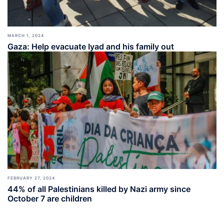
MARCH 1, 2024
Gaza: Help evacuate Iyad and his family out
FEBRUARY 27, 2024
44% of all Palestinians killed by Nazi army since
October 7 are children