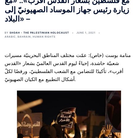
مع فلسطين بشعار القدس أقرب».. «مع
زيارة رئيس جهاز الموساد الصهيونيّ إلى
البلاد» –
BY
SHOAH - THE PALESTINIAN HOLOCAUST
JUNE 1, 2021
ARABIC
,
BAHRAIN
,
HUMAN RIGHTS
منامة بوست (خاص): عمّت مختلف المناطق البحرينيّة مسيرات
شعبيّة حاشدة، إحياءً ليوم القدس العالميّ بشعار «القدس
أقرب»، تأكيدًا للتضامن مع الشعب الفلسطينيّ، ورفضًا لكلّ
أشكال التطبيع مع الكيان الصهيونيّ.