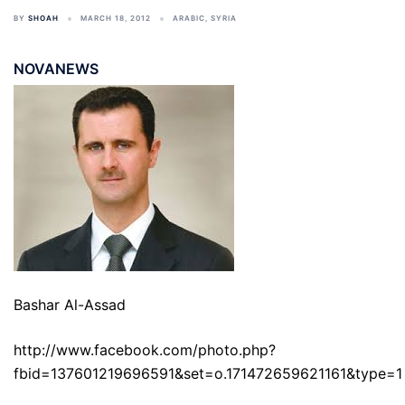
BY
SHOAH
MARCH 18, 2012
ARABIC
,
SYRIA
NOVANEWS
Bashar Al-Assad
http://www.facebook.com/photo.php?
fbid=137601219696591&set=o.171472659621161&type=1