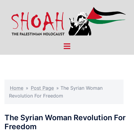
Skip
to
content
Toggle
menu
Home
»
Post Page
»
The Syrian Woman
Revolution For Freedom
The Syrian Woman Revolution For
Freedom