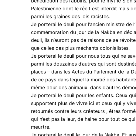
bénédiction des rabbins, pour le mythe Sioniste
Palestinienne dont le récit est interdit mais d
parmi les graines des lois racistes.
Je porterai le deuil pour l’ancien ministre de l
commémoration du jour de la Nakba en déclarant
deuil, ils n’auront pas de raisons de se révolt
que celles des plus méchants colonialistes.
Je porterai le deuil pour nous tous qui ne sav
parmi les douzaines d’autres qui sont destiné
places – dans les Actes du Parlement de la Dém
de ce pays dans lequel la moitié des habitants
même pour des animaux, dans d’autres démoc
Je porterai le deuil pour les enfants. Ceux q
supportent plus de vivre ici et ceux qui y vi
retournés contre leurs créateurs , êtres form
qui n’est pas la leur, de haine pour tout ce qui
meurtre.
Je porterai le deuil le jour de la Nakba. Et a