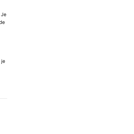
 Je
 de
 je