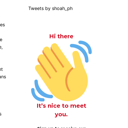
Tweets by shoah_ph
ées
Hi there
de
e,
nt
ans
It’s nice to meet
you.
s