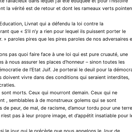
 fallacieux dans lequel j’ai été éduquée et pour l’histoire
ont la vérité est de retour et dont les rameaux verts pointen
’Education, Livnat qui a défendu la loi contre la
 que « S’il n’y a rien pour lequel ils puissent porter le
er. » paroles pires que les pires paroles de nos adversaires e
ons pas quoi faire face à une loi qui est pure cruauté, une
es à nous assurer les places d’honneur – sinon toutes les
ocratie de l’Etat Juif. Je porterai le deuil pour la démocr
 doivent vivre dans des conditions qui seraient interdites,
raties.
ui sont morts. Ceux qui mourront demain. Ceux qui ne
vent , semblables à de monstrueux golems qui se sont
és de peur, de mal, de racisme, d’amour tordu pour une terr
 n’est pas à leur propre image, et d’appétit insatiable pour l
ussi le jour qui le précède que nous appelons le Jour de