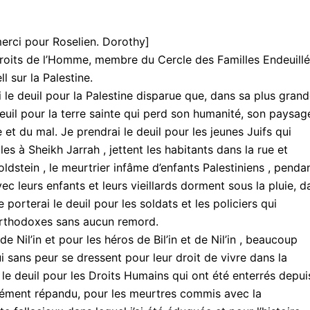
merci pour Roselien. Dorothy]
Droits de l’Homme, membre du Cercle des Familles Endeuill
l sur la Palestine.
i le deuil pour la Palestine disparue que, dans sa plus gran
 deuil pour la terre sainte qui perd son humanité, son paysag
 et du mal. Je prendrai le deuil pour les jeunes Juifs qui
es à Sheikh Jarrah , jettent les habitants dans la rue et
stein , le meurtrier infâme d’enfants Palestiniens , penda
c leurs enfants et leurs vieillards dorment sous la pluie, d
 porterai le deuil pour les soldats et les policiers qui
Orthodoxes sans aucun remord.
 de Nil’in et pour les héros de Bil’in et de Nil’in , beaucoup
i sans peur se dressent pour leur droit de vivre dans la
i le deuil pour les Droits Humains qui ont été enterrés depui
ément répandu, pour les meurtres commis avec la