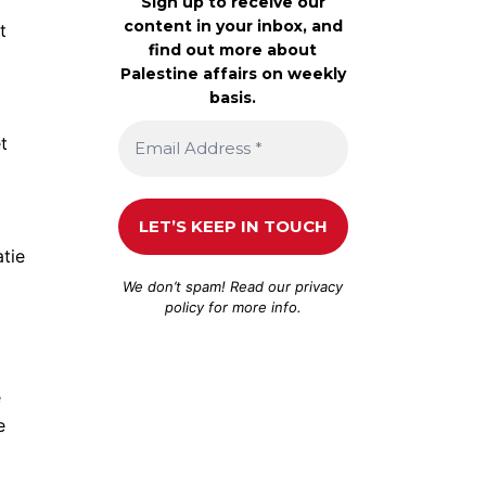
Sign up to receive our
content in your inbox, and
t
find out more about
Palestine affairs on weekly
basis.
t
atie
We don’t spam! Read our
privacy
policy
for more info.
e
e