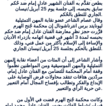
بطعن تقدَّم به الفنان الشهير عادل إمام ضد حُكم
سابق بحبسه، إلى جلسة يوم 25 أبريل/نيسان
الجاري للنطق بالحُكم.
وقال عصام الشاعر عضو نقابة المهن التمثيلية
ليونايتد برس انترناشونال إن محكمة جُنح الهرم
قرَّرت حجز نظر معارضة الفنان عادل إمام ضد حكم
بحبسه لمدة 3 أشهر في قضية اتهامه بازدراء الأديان
والإساءة إلى الإسلام بأكثر من عمل فني، وذلك
للنطق بالحكم بجلسة 25 أبريل/نيسان الجاري.
وأشار الشاعر إلى أن المئات من أعضاء نقابة المهن
التمثيلية والمهن الموسيقية ومن المواطنين نظَّموا
وقفة أمام المحكمة للتضامن مع الفنان عادل إمام،
مردّدين هتافات تنتقد محاولات فرض الوصاية على
الإبداع والفكر وتطالب بإفساح المجال أمام التعبير
عن حرية الرأي والتعبير.
وكانت محكمة جُُنح الهرم قضت في الأول من
فبراير/شباط الفائت بحبس الفنان عادل محمد إمام