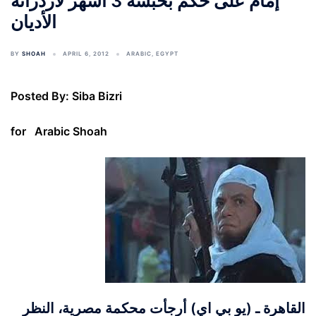
إمام على حُكم بحبسه 3 أشهر لازدرائه
الأديان
BY
SHOAH
APRIL 6, 2012
ARABIC
,
EGYPT
Posted By: Siba Bizri
for Arabic Shoah
القاهرة ـ (يو بي اي) أرجأت محكمة مصرية، النظر