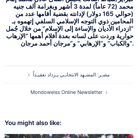
محمد (72 عاماً) لمدة 3 أشهر وبغرامة ألف جنيه
(حوالي 165 دولار) لإدانته بقضية أقامها عدد من
المحامين ذوي التوجه الإسلامي السلفي إتهموه بـ
“ازدراء الأديان والإساءة إلى الإسلام” من خلال جُمل
حوارية وردت على لسانه بعدة أفلام أهمها “الإرهاب
والكباب” و”الإرهابي” و”مرجان أحمد مرجان”.
Post
مصـر: المشـهد الانتخابـي يـزداد تعقيـداً
navigation
Mondoweiss Online Newsletter
You might also like: