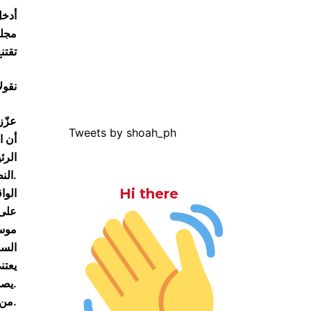
أدخل
مجلس
تقتن
نقول
عزّز
Tweets by shoah_ph
أن ا
الرئ
النظام، وطلب من طرفي النزاع الكفّ عن استخدام العنف. قال البيان ما لم تكفّ روسيا عن قوله في الأشهر الأخيرة.
Hi there
الوا
على 
موسك
السل
يعتن
يصدر عن مجلس الأمن.
من دون الإعتراف باستمرار شرعية الأسد على رأس بلاده، سراً أو جهاراً، لا أمل في توقع إجماع دولي.