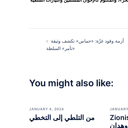
رّ»، والمكتوم كالإخوان المسلمين والتيّارات السلفية
Post
أزمة وقود غزّة: «حماس» تكشف وثيقة
navigation
«تآمر» السلطة
You might also like:
JANUARY 4, 2024
JANUARY
Zioni
من التلطي إلى التخطي
وهدان