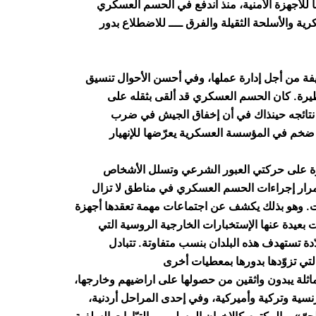
ها للأجهزة الأمنية، منذ اندفع في الحسم العسكري
رية والأسلحة الثقيلة والفرق ــــ للاضطلاع بدور
ظيفة من أجل إدارة عملها، وفي أحسن الأحوال تنسيق
طيرة. كان الحسم العسكري قد ألقى بثقله على
ن نتائجه حينذاك في أن إخفاق الجيش في ضرب
خم في المؤسسة العسكرية يعرّضها للإنهيار
يطرة على حركتي العبور الشرعي وتسلل الأشخاص
استمرار إجراءات الحسم العسكري في مناطق لا تزال
ت. وهو بذلك يكشف عن اجتماعات مهمة تعقدها أجهزة
بعيدة عنها الإستخبارات الخارجية الروسية التي
ة تستهدف هذه البلدان بنسب متفاوتة. تتبادل
اثلة يبدون واثقين من حصولها على اراضيهم وخارجها،
ية وتركية وأميركية، وفي إحدى المراحل أردنية،