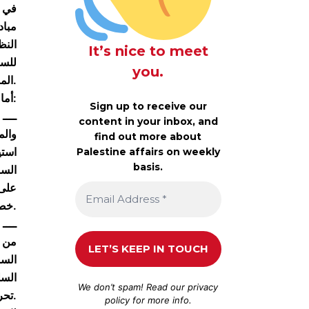
في ظ
مباد
النظ
It’s nice to meet
للسل
you.
المسلحة على أجزاء واسعة منها.
أما الجولتان الأخريان اللتان يتحسّب لهما النظام، فهما امتحانا الاقتصاد والأمن:
Sign up to receive our
ــــ
content in your inbox, and
والم
find out more about
استي
Palestine affairs on weekly
basis.
السو
على 
خصوصاً.
ــــ
من ض
السو
السل
We don’t spam! Read our
privacy
تحريك الخلايا وجمع المعلومات التي تضع مؤسسات السلطة في متناولهم.
policy
for more info.