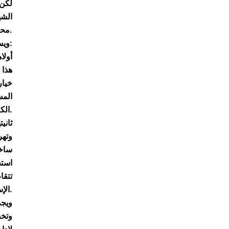
لكن 
الشه
محوري في تعقب خلايا المعارضة المسلحة.
ويستند اهتمامه هذا إلى فكرتين رئيسيتين تتداولهما القيادة السورية:
أولا
هذا 
خيار
المس
الكامل.
ثاني
وتهر
ساخن
استخ
تتقا
الإستخبارات العراقية والسورية والإيرانية المعلومات مع نظيرتها الروسية التي تزوّدها بدورها بمعطيات أخرى.
ويجد
وتخف