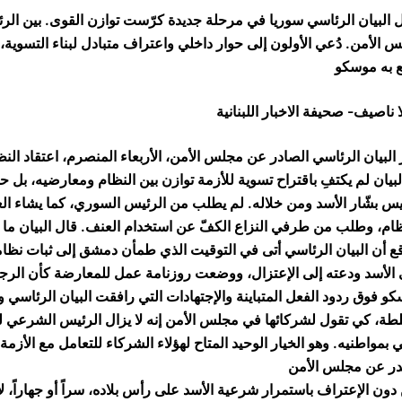
 البيان الرئاسي سوريا في مرحلة جديدة كرّست توازن القوى. بين الر
 الأمن. دُعي الأولون إلى حوار داخلي واعتراف متبادل لبناء التسوية، وا
ع به موسكو
ا ناصيف- صحيفة الاخبار اللبنانية
 البيان الرئاسي الصادر عن مجلس الأمن، الأربعاء المنصرم، اعتقاد النظ
لبيان لم يكتفِ باقتراح تسوية للأزمة توازن بين النظام ومعارضيه، بل حدّ
يس بشّار الأسد ومن خلاله. لم يطلب من الرئيس السوري، كما يشاء ال
قع أن البيان الرئاسي أتى في التوقيت الذي طمأن دمشق إلى ثبات نظامها
الأسد ودعته إلى الإعتزال، ووضعت روزنامة عمل للمعارضة كأن الرجل
و فوق ردود الفعل المتباينة والإجتهادات التي رافقت البيان الرئاسي وع
طة، كي تقول لشركائها في مجلس الأمن إنه لا يزال الرئيس الشرعي لس
ي بمواطنيه. وهو الخيار الوحيد المتاح لهؤلاء الشركاء للتعامل مع الأزم