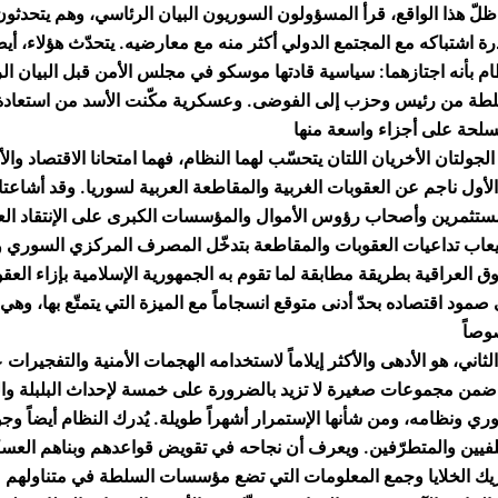
لّ هذا الواقع، قرأ المسؤولون السوريون البيان الرئاسي، وهم يتحدثون 
رة اشتباكه مع المجتمع الدولي أكثر منه مع معارضيه. يتحدّث هؤلاء، أي
ام بأنه اجتازهما: سياسية قادتها موسكو في مجلس الأمن قبل البيان الر
طة من رئيس وحزب إلى الفوضى. وعسكرية مكّنت الأسد من استعادة 
 الأول ناجم عن العقوبات الغربية والمقاطعة العربية لسوريا. وقد أشاعتا
ستثمرين وأصحاب رؤوس الأموال والمؤسسات الكبرى على الإنتقاد العل
عاب تداعيات العقوبات والمقاطعة بتدخّل المصرف المركزي السوري وضخ
ق العراقية بطريقة مطابقة لما تقوم به الجمهورية الإسلامية بإزاء العقو
صمود اقتصاده بحدّ أدنى متوقع انسجاماً مع الميزة التي يتمتّع بها، وهي 
 الثاني، هو الأدهى والأكثر إيلاماً لاستخدامه الهجمات الأمنية والتفجيرات
من مجموعات صغيرة لا تزيد بالضرورة على خمسة لإحداث البلبلة وال
ري ونظامه، ومن شأنها الإستمرار أشهراً طويلة. يُدرك النظام أيضاً وج
فيين والمتطرّفين. ويعرف أن نجاحه في تقويض قواعدهم وبناهم العسكر