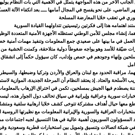
الجانب الآخر من هذه المواجهة يتمثّل في الأهمية التي بات النظام يولي
ر الماضي، على نحو يفسح في المجال أمامها ــــ بعد انكفاء الآلة العسك
هما، إنشاء مجلس للأمن الوطني تستظله الأجهزة الأمنية المتعددة الو
العمل في ما بينها على صعيدي جمع المعلومات وتنفيذ مهمات أمنية خ
ات ضيّقة للأسد وهو يواجه ضغوطاً دولية متلاحقة، وكمنت الخشية م
لحين وإنهاء وجودهم في حمص وإدلب، كان سيؤول حكماً إلى انشقاق ض
تهما، مراقبة الحدود مع لبنان والعراق والأردن وتركيا وضبطها، والس
يب الأسلحة والعتاد. إذ يعتقد النظام أن المرحلة الجديدة، الموازية ل
ة يصطدم فيها الجيش بمسلحين، تكمن في اختراق الإرهاب بالمعلوما
بارات سورية وعراقية وإيرانية في سياق تحالف دول الجوار هذه، ليست 
طع معها حيال أهداف مشتركة تتوخى كشف خلايا ارهابية سلفية ومتشدّد
 المسؤولون السوريون أهمية عالية في هذا التنسيق لجبه اجتماعات مم
ي شبكة اتصالات وتنسيق وتمويل بين استخبارات قطرية وسعودية وفرنس