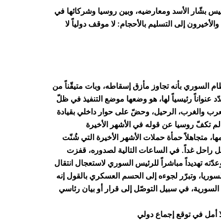
ئيس بشّار الأسد ومعارضيه، وبين روسيا وشركائها في
لأخيرون إلى التسليم بالأحجام: لا موقف دولياً لا
ام السوري بأنه تجاوز مأزق إسقاطه، وبات متيقّناً من
د عنواناً رئيسياً لها، هو وضعها موضع التنفيذ في ظلّ
عرب والغرب، الرحيل، وحضّ على حوار داخلي بقيادة
، متجاهلاً حمأة حملات الأشهر الأخيرة التي شُنّت
 راحل غداً. في الساعات التالية لصدوره، قفزت
دّته تهديداً مباشراً للرئيس السوري لاستعجال انتقال
وريا، وتبرّر لجوءه إلى الحسم العسكري بالقول إنه
ة السورية، في سبيل التوصّل إلى قرار أو بيان رئاسي