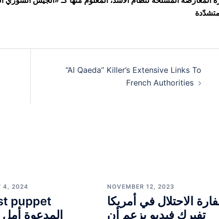
رة المعارضة المسلحة لنظام الأسد، المعلوم منها كـ «الجيش السوري الح
“Al Qaeda” Killer’s Extensive Links To
French Authorities
 4, 2024
NOVEMBER 12, 2023
ارة الاحتلال في أمريكا
st puppet
تفبرك فيديو يزعم أن
المدعوة أمل 