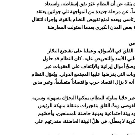
بثقة عن أن النظام عَبَرَ نفق إسقاطه، واستعاد
ضاً، عن مرحلة جديدة من المواجهة تلي جولتين يعتقد
ئاسي وبعده لمنع تقويض النظام بالقوة، وإجراء انتقال
بعض المدن الكبرى بعدما استولت المعارضة
 القلق في الأسواق، وعملتا على تشجيع التجّار
ني للأسد والتحريض عليه. كان النظام قد حاول
ّ أموال إيرانية والإلتفاف على العقوبات عبر
بات التي يفرضها عليها المجتمع الدولي. ويُعوّل النظام
أنه لا يزال اقتصاد حرب واقتصاداً متقشّفاً، وغير مدين
 عبر خلايا مناوئة للنظام، يمكنها التحرّك بسهولة وسرية
فوضى وبثّ القلق بتفجيرات متنقلة منهكة للرئيس
ود بيئة اجتماعية ودينية حاضنة للمسلحين، وأخصّهم
ية لا يعطّل، في ظلّ البيئة الحاضنة، مقدرتهم على