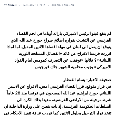
BY
SHOAH
JANUARY 11, 2013
ARABIC
,
LEBANON
لم ينفع فيتو الرئيس الاميركي باراك أوباما في لجم القضاء
الفرنسي عن التشبث بقراره اطلاق سراح جورج عبد الله الذي
يتوقع ان يصل الى لبنان في مهلة اقصاها الاثنين المقبل. اما لماذا
قررت فرنسا الافراج عن قائد «الفصائل المسلحة الثورية
اللبنانية»؟ فلأنها «توقفت عن التصرف كمومس امام القواد
الاميركي» يجيب محاميه الشهير جاك فيرجيس
صحيفة الاخبار- بسام القنطار
في قرار متوقع، قرر القضاء الفرنسي امس، الافراج عن الاسير
اللبناني جورج ابراهيم عبد الله المسجون في فرنسا منذ 28 عاماً
شرط ترحيله من الاراضي الفرنسية، معيدا بذلك الكرة الى
السلطات الحكومية الفرنسية، إذ بات يتعين على وزارة الداخلية ان
تتخذ قرار الترحيل بحلول الاثنين كما قررت غرفة تنفيذ الاحكام في