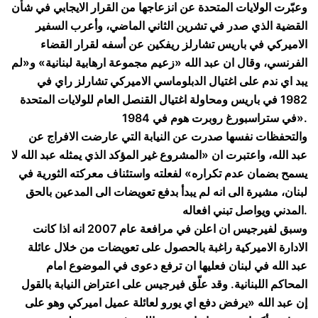
وعبّرت الولايات المتحدة عن انزعاجها من القرار الايجابي في شأن
القضية الذي صدر في تشرين الثاني الماضي، وأعرب السفير
الاميركي في باريس تشارلز ريفكين عن أسفه لقرار القضاء
الفرنسي، وقال ان عبد الله «زعيم مجموعة ارهابية لبنانية» و«لم
يبد اي ندم على اغتيال الدبلوماسي الاميركي تشارلز راي في
1982 في باريس ومحاولة اغتيال القنصل العام للولايات المتحدة
في ستراسبورغ روبرت هوم في 1984».
والتحفظات نفسها صدرت عن النيابة التي عارضت الافراج عن
عبد الله، واعتبرت ان «المشروع غير المؤكد الذي يمثله عبد الله لا
يسمح بضمان عدم تكراره» لفعلته واستئناف معركته الثورية في
لبنان، مشيرة الى انه لم يبدأ بدفع تعويضات الى المدعين بالحق
المدني ويواصل تبني افعاله.
وسبق لفيرجيس ان اعلن في مرافعة عام 2007 انه اذا كانت
الادارة الاميركية راغبة بالحصول على تعويضات من خلال عائلة
عبد الله في لبنان فعليها ان ترفع دعوى في الموضوع امام
المحاكم اللبنانية. وقد علّق فيرجيس على اعتراض النيابة بالقول
إن عبد الله «يرفض دفع اي يورو لعائلة عميل اميركي وهو على