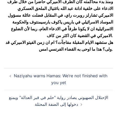
ومنذ بدء محاكمته كان الطرف الاميركي حاضراً من خلال طرف
الادعاء على خلفية ادانة عبد الله باغتيال الملحق العسكري
الاميركي تشارلز روبرت راي، في المقابل فضلت عائلة مسؤول
الموساد الاسرائيلي في باريس ياكوف بارسيمنتوف والحكومة
الاسرائيلية ان لا يكونا طرفاً في الادعاء العام، ربما لأن الضلوع
الاميركي في القضية كان اكثر من كاف.
هل ستشهد الايام المقبلة مفاجآت؟ ام ان زمن الفيتو الاميركي قد
ولى؟ هذا ما اوحى به القضاء الفرنسي امس.
Post
Naziyahu warns Hamas: We’re not finished with
navigation
you yet
الإحتلال الصهيوني يصادر رواية "حلم في قبر العدالة" ويمنع
دخولها إلى الضفة المحتلة