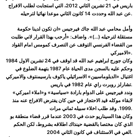
باريس في 21 تشرين الثاني 2012، التي استجابت لطلب الافراج
عن عبد الله وحددت 14 كانون الثاني موعدا نهائيا لترحيله.
وأمل محامي عبد الله جاك فيرجيس «ان تكون لدينا حكومة
مستقلة لترحيله (…)». واضاف: «أرحب بهذا القرار لاني طلبت
من القضاء الفرنسي التوقف عن التصرف كمومس امام القواد
الاميركي».
وكان جورج ابراهيم عبد الله قد اوقف في 24 تشرين الاول 1984
وحكم عليه بالسجن مدى الحياة عام 1987 بتهمة الضلوع في
اغتيال «الدبلوماسيين» الاسرائيلي ياكوف بارسيمنتوف والاميركي
تشارلز روبرت راي عام 1982 في باريس.
وندد فيرجيس على الدوام بارادة «سياسية» و«املاء اميركي»
لابقاء موكله قيد الاحتجاز في حين كان يفترض الافراج عنه منذ
1999. وقد طلب اخلاء سبيله ثماني مرات.
وكان هذا السيناريو حدث في 2003 عندما قرر قضاء منطقة بو
الذي كان مختصا بالقضية حينذاك اطلاقه بشروط، لكن الحكم
الغي في الاستئناف في كانون الثاني 2004.