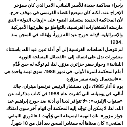
بإجراء محاكمة جديدة للأسير اللبناني، الامر الذي كان سيؤخر
الإفراج عنه، لكنه كان سيضع القضاء الفرنسي في موقف حرج،
لأن المحاكمة الجديدة ستسلط الضوء على «إرهاب الدولة» الذي
مارسته الاستخبارات الفرنسية، بالتواطؤ مع نظيرتيها الأميركية
والإسرائيلية، لإدانة جورج عبد الله زوراً، وإبقائه في السجن منذ
1984.
لم تتوصل السلطات الفرنسية إلى أي أدلة تدين عبد الله، باستثناء
منشورات تدل على انتمائه إلى «الفصائل المسلحة الثورية
اللبنانية» وجواز سفر جزائري مزوّر. لذا، لم توجَّه له حين قُدِّم
أمام المحكمة للمرة الأولى، في تموز 1986، سوى تهمة واحدة هي
«استعمال وثيقة سفر مزوَّرة».
يوم 6 آذار 1985، دوَّن مستشار الرئيس فرنسوا ميتران، جاك
أتالي، في يومياته، التي نُشرت عام 1988 في كتاب مذكراته عن
«سنوات الإليزيه»: «لا تتوافر لدينا أي أدلة ضد جورج إبراهيم عبد
الله. لذا، لا يمكن أن توجِّه إليه المحكمة أي اتهام آخر سوى امتلاك
جواز مزور». تلك التهمة البسيطة التي وُجِّهت لـ«الثوري اللبناني
الملتحي» كان معناها أنه سيغادر السجن بعد أقل من 18 شهراً.