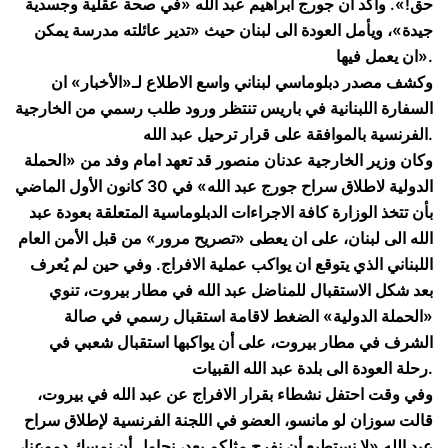
حق!». وأكد ان جورج ابراهيم عبد الله «في صحة عقلية وجسدية
جيدة»، ويأمل العودة الى لبنان حيث «تدير عائلته مدرسة يمكن
ان يعمل فيها».
وكشف مصدر دبلوماسي لبناني واسع الاطلاع لـ«الأخبار» ان
السفارة اللبنانية في باريس تنتظر ورود طلب رسمي من الخارجية
الفرنسية بالموافقة على قرار ترحيل عبد الله.
وكان وزير الخارجية عدنان منصور قد تعهد امام وفد من «الحملة
الدولية لاطلاق سراح جورج عبد الله» في 30 كانون الأول الماضي
بأن تتخذ الوزارة كافة الاجراءات الدبلوماسية المتعلقة بعودة عبد
الله الى لبنان، على ان يعطى «تصريح مرور» من قبل الأمن العام
اللبناني الذي يتوقع ان يواكب عملية الافراج. وفي حين لم يُعرف
بعد شكل الاستقبال للمناضل عبد الله في مطار بيروت، تنوي
«الحملة الدولية» الضغط لاقامة استقبال رسمي في صالة
الشرف في مطار بيروت، على أن يواكبها استقبال شعبي في
رحلة العودة الى بلدة عبد الله القبيات.
وفي وقت احتفل نشطاء بقرار الافراج عن عبد الله في بيروت،
قالت سوزان لو مانسو، العضو في اللجنة الفرنسية لإطلاق سراح
عبد الله «لا نستطيع أن نفرح مثلكم بعد، نحاول أن نمسك دموعنا،