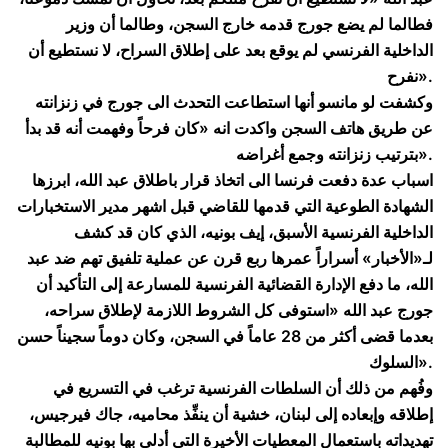
فطالما لم يضع جورج قدمه خارج السجن، وطالما أن وزير
الداخلية الفرنسي لم يوقع بعد على إطلاق السراح، لا نستطيع أن
نفرح».
وكشفت لو مانسو أنها استطاعت التحدث الى جورج في زنزانته
عن طريق هاتف السجن واكدت انه «كان فرحاً وفهمت أنه قد بدأ
بترتيب زنزانته وجمع أغراضه».
اسباب عدة دفعت فرنسا الى اتخاذ قرار باطلاق عبد الله، ابرزها
الشهادة الطوعية التي قدمها للقاضي قبل اشهر مدير الاستخبارات
الداخلية الفرنسية الأسبق، إيف بونيه، الذي كان قد كشف
لـ«الأخبار» أسراراً عمرها ربع قرن عن عملية تلفيق تهم ضد عبد
الله، ما دفع الإدارة القضائية الفرنسية للمسارعة إلى التأكيد أن
جورج عبد الله «استوفى كل الشروط اللازمة لإطلاق سراحه،
بعدما قضى أكثر من 28 عاماً في السجن، وكان دوماً سجيناً حسن
السلوك».
وفُهم من ذلك أن السلطات الفرنسية ترغب في التسريع في
إطلاقه وإبعاده إلى لبنان، خشية أن ينفِّذ محاميه، جاك فيرجيس،
تهديداته باستعمال المعطيات الأخيرة التي أدلى بها بونيه للمطالبة