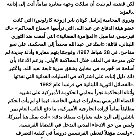
لكن قضيته لم تلبث أن سلكت وجهة مغايرة تماماً، أدت إلى إدانته
بالمؤبد.
وتروي المحامية إيزابيل كوتان باير (زوجة كارلوس) التي كانت
عضو هيئة الدفاع عن عبد الله، التي ترأّسها «سفاح المحاكم» جاك
فيرجيس، تفاصيل «المؤامرة القضائية» التي لُفقت ضد الثوري
اللبناني، قائلة: «استُدعي عبد الله مجدداً إلى المحكمة، على نحو
مفاجئ، في 28 شباط 1987، وفوجئنا بتهم مغايرة وأدلة جديدة لم
تكن مدرجة في الملف خلال المحاكمة الأولى. وزعم الادعاء بأن
أسلحة قد حُجزت في مخابئ وشقق سرية تابعة لعبد الله. واعُتبر
ذلك دليل إثبات على اشتراكه في العمليات الفدائية التي نفذتها
الفصائل الثورية اللبنانية في فرنسا عام 1982».
وأثناء المحاكمة تجرأ محامي الحكومة الأميركية على تشبيه
القضاء الفرنسي بمخابرات فيشي الخاصة، فيما لو لم يأتِ الحكم
مطابقاً تماماً لإرادة الخارجية الأميركية، ما دفع النائب العام بيير
باشلين إلى الرد عليه بعبارات منتقاة بدقة: «أنت تمثل هنا أميركا،
وليس من حق الادعاء المدني التدخل في القضايا الفرنسية.
ولست مؤهلاً لتعطي الفرنسيين دروساً في كيفية التصرف».