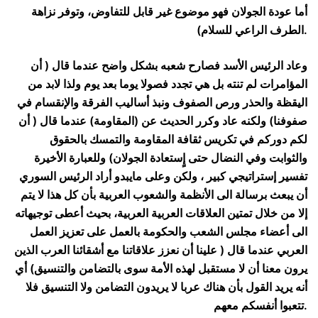
أما عودة الجولان فهو موضوع غير قابل للتفاوض، وتوفر نزاهة
الطرف الراعي للسلام).
وعاد الرئيس الأسد فصارح شعبه بشكل واضح عندما قال ( أن
المؤامرات لم تنته بل هي تجدد فصولا يوما بعد يوم ولذا لابد من
اليقظة والحذر ورص الصفوف ونبذ أساليب الفرقة والإنقسام في
صفوفنا) ولكنه عاد وكرر الحديث عن (المقاومة) عندما قال ( أن
لكم دوركم في تكريس ثقافة المقاومة والتمسك بالحقوق
والثوابت وفي النضال حتى إٍستعادة الجولان) وللعبارة الأخيرة
تفسير إستراتيجي كبير ، ولكن وعلى مايبدو أراد الرئيس السوري
أن يبعث برسالة الى الأنظمة والشعوب العربية بأن كل هذا لا يتم
إلا من خلال تمتين العلاقات العربية العربية، بحيث أعطى توجيهاته
الى أعضاء مجلس الشعب والحكومة بالعمل على تعزيز العمل
العربي عندما قال ( علينا أن نعزز علاقاتنا مع أشقائنا العرب الذين
يرون معنا أن لا مستقبل لهذه الأمة سوى بالتضامن والتنسيق) أي
أنه يريد القول بأن هناك عربا لا يريدون التضامن ولا التنسيق فلا
تتعبوا أنفسكم معهم.