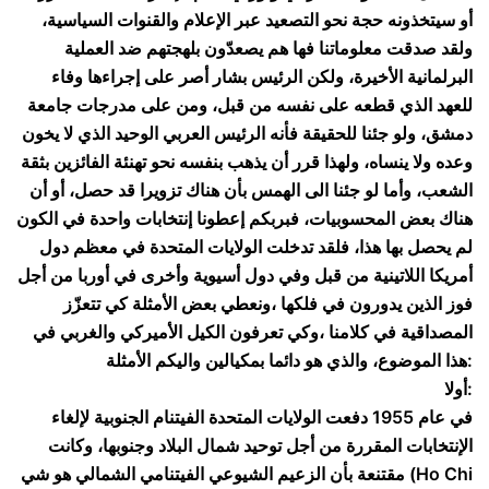
أو سيتخذونه حجة نحو التصعيد عبر الإعلام والقنوات السياسية،
ولقد صدقت معلوماتنا فها هم يصعدّون بلهجتهم ضد العملية
البرلمانية الأخيرة، ولكن الرئيس بشار أصر على إجراءها وفاء
للعهد الذي قطعه على نفسه من قبل، ومن على مدرجات جامعة
دمشق، ولو جئنا للحقيقة فأنه الرئيس العربي الوحيد الذي لا يخون
وعده ولا ينساه، ولهذا قرر أن يذهب بنفسه نحو تهنئة الفائزين بثقة
الشعب، وأما لو جئنا الى الهمس بأن هناك تزويرا قد حصل، أو أن
هناك بعض المحسوبيات، فبربكم إعطونا إنتخابات واحدة في الكون
لم يحصل بها هذا، فلقد تدخلت الولايات المتحدة في معظم دول
أمريكا اللاتينية من قبل وفي دول أسيوية وأخرى في أوربا من أجل
فوز الذين يدورون في فلكها ،ونعطي بعض الأمثلة كي تتعزّز
المصداقية في كلامنا ،وكي تعرفون الكيل الأميركي والغربي في
هذا الموضوع، والذي هو دائما بمكيالين واليكم الأمثلة:
أولا:
في عام 1955 دفعت الولايات المتحدة الفيتنام الجنوبية لإلغاء
الإنتخابات المقررة من أجل توحيد شمال البلاد وجنوبها، وكانت
مقتنعة بأن الزعيم الشيوعي الفيتنامي الشمالي هو شي (Ho Chi