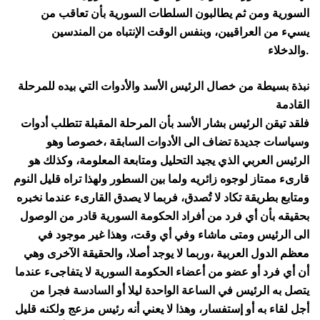
السورية ومن ثم يطالبون السلطات السورية بأن تعاقب من
يسيء من العراقيين، وبنفس الوقت الإنتباه من المندسين
والدخلاء.
نبذة بسيطة من خصال الرئيس الأسد والأدوات التي بيده للمرحلة
القادمة
فلقد تيقن الرئيس بشار الأسد بأن المرحلة المقبلة تتطلب أدوات
وسياسات جديدة تضاف الى الأدوات السابقة ،خصوصا وهو
الرئيس العربي الذي يجيد التحليل ومتابعة المعلومة، وكذلك هو
قارىء ممتاز لوجوه زائريه ولما بين السطور ولهذا تراه قليل النوم
ومتابع بطريقة تكاد لا تُصدق، فربما لا يصدق القارىء عندما نخبره
بحقيقه بأن أي فرد من أفراد الحكومة السورية قادر من الوصول
الى الرئيس ومتى ماشاء وفي أي وقت، وهذا غير موجود في
معظم الدول العربية ،وربما لا يوجد أصلا، والحقيقة الآخرى وهي
أن أي فرد أو عضو من أعضاء الحكومة السورية لا يتفاجىء عندما
يتصل به الرئيس في الساعة الواحدة ليلا أو السادسة فجرا من
أجل لقاء به أو إستفسار، وهذا لا يعني أنه رئيس مزعج ولكنه قليل