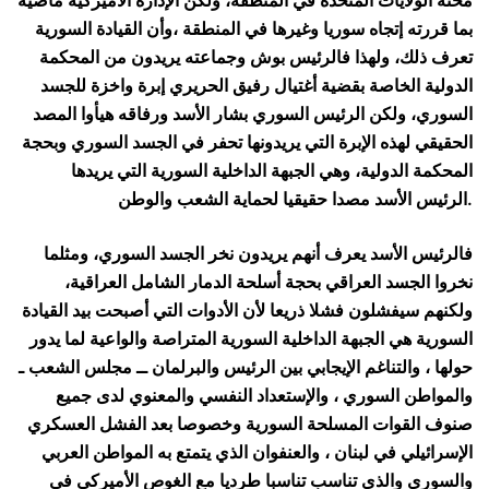
محنة الولايات المتحدة في المنطقة، ولكن الإدارة الأميركية ماضية
بما قررته إتجاه سوريا وغيرها في المنطقة ،وأن القيادة السورية
تعرف ذلك، ولهذا فالرئيس بوش وجماعته يريدون من المحكمة
الدولية الخاصة بقضية أغتيال رفيق الحريري إبرة واخزة للجسد
السوري، ولكن الرئيس السوري بشار الأسد ورفاقه هيأوا المصد
الحقيقي لهذه الإبرة التي يريدونها تحفر في الجسد السوري وبحجة
المحكمة الدولية، وهي الجبهة الداخلية السورية التي يريدها
الرئيس الأسد مصدا حقيقيا لحماية الشعب والوطن.
فالرئيس الأسد يعرف أنهم يريدون نخر الجسد السوري، ومثلما
نخروا الجسد العراقي بحجة أسلحة الدمار الشامل العراقية،
ولكنهم سيفشلون فشلا ذريعا لأن الأدوات التي أصبحت بيد القيادة
السورية هي الجبهة الداخلية السورية المتراصة والواعية لما يدور
حولها ، والتناغم الإيجابي بين الرئيس والبرلمان ــ مجلس الشعب ـ
والمواطن السوري ، والإستعداد النفسي والمعنوي لدى جميع
صنوف القوات المسلحة السورية وخصوصا بعد الفشل العسكري
الإسرائيلي في لبنان ، والعنفوان الذي يتمتع به المواطن العربي
والسوري والذي تناسب تناسبا طرديا مع الغوص الأميركي في