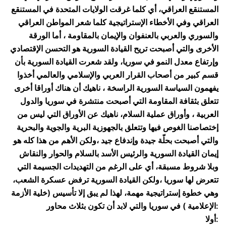
المستنقع العراقي، أي كلما غرقت الولايات المتحدة في المستنقع
العراقي وفي الأخطاء الإستراتيجية كلما شعر المواطن العراقي
والسوري والعربي بالعنفوان والإيمان بالمقاومة ، أما الورقة
الأخرى والتي أصبحت تريح القيادة السورية هو التحسن الإقتصادي
وإرتفاع معدل النمو في سوريا، ولقد شعرت القيادة السورية بأن
قسم كبير من أصحاب القرار العربي والإسلامي والعالمي أخذوا
يفهمون السياسة السورية الراسخة ، ناهيك أن هناك أوراقا أخرى
تتعلق بثقافة المقاومة التي أصبحت منتشرة في سوريا والدول
العربية ، وأوراق عملية السلام، ناهيك عن الأوراق التي ليس من
إختصاصنا الغوص فيها وتتعلق بالجهوزية البرية والجوية والبحرية
والتي أصبحت بحلّة جيدة وإندفاع جيد ،ولكن الأهم من هذا كله هو
إيمان القيادة السورية والرئيس الأسد بالسلام والحوار والنقاش
وبلا شروط مسبقة، أي على الرغم من التهديدات الجسيمة التي
تتعرض لها سوريا ،ولكن القيادة السورية ترفض عسكرة الشعب،
وهي خطوة إستراتيجية مهمة، لهذا لم يبق إلا تأسيس (خلية الأزمة
الإعلامية ) في سوريا والتي لابد أن تكون بثلاث محاور:
أولا: