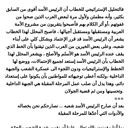
فالتحليل الإستراتيجي للخطاب أن الرئيس الأسد أقوى من السابق
بكثير، وأنه مطمئن ولأول مرة لبعض العرب الذين صحوا من
غفوتهم ،أو أثر الكلام بهم فأصبحوا يتقربون من مشروع الأمة
العربية ومستقبلها ومستقبل أجيالها ، فاصبح المحلل لهذا الخطاب
يشعر أن الرئيس الأسد قد قرر الإعتماد وبشكل كلي على أبناء
شعبه، وعلى بعض الخيرين من العرب الذين تيقنوا بأن الخط الذي
يقف عنده الرئيس الأسد هو الأسلم والأصلح ، ويشعر المحلل لهذا
الخطاب بأن الرئيس الأسد إستعد لجميع الإحتمالات، ووضع لها
الخطط والإستراتيجيات ودون اللجوء الى عسكرة الشعب والجبهة
الداخلية ،ولكنه أعطى توجيهاته للمواطنين بأن يكونوا على إستعداد
دائم، وهذا يدل أن صلب عمل المرحلة المقبلة هي الجبهة الداخلية
وتحسينها ومن ثم قضية الجولان.
===
بعد أن صارح الرئيس الأسد شعبه … نصارحكم نحن بخصاله
والأدوات التي أعدّها للمرحلة المقبلة
بما أننا مؤمنون بالله تعالى علينا أن نؤمن بقدرة الشعوب الحرّة،