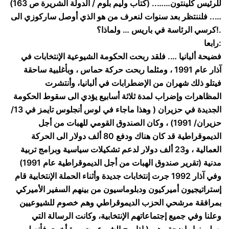
للرئيس كلينتون…….. (كتاب وليم بلوم / الدولة الشريرة ص 163)
….. فلننتظر بعد سنوات لنعرف من هو الذي أوصل ساركوزي الى
كرسي الرئاسة في باريس … ولماذا؟!.
رابعا:
فضيحة ألبانيا …. فلقد ربحت الحكومة الشيوعية الإنتخابات في
آذار عام 1991 ، ومثلما ربحت حركة حماس ، وبأغلبية ساحقة
فيتلو ذلك شهران من الإضطرابات في ألبانيا، وأنتشرت
المظاهرات وإضراب لمدة ثلاثة أسابيع يؤدي الى سقوط الحكومة
الجديدة في حزيران ( وهذا ماجاء في لوس أنجلوس تايمز في 13/
حزيران/ 1991) ، وكان الصندوق القومي للهبات من أجل
الديموقراطية قد كان هناك ودفع 80 ألف دولار الى الحركة
العمالية ، و23 ألف دولار لدعم تشكيلات سياسية وبرامج تربية
مدنية (تقرير صندوق الهبات من أجل الديموقراطية عام 1991)
وفي آذار 1992 جرت إنتخابات جديدة وأثناء الحملة الإنتخابية قام
إستراتيجيون أميركيون ودبلوماسيون من بينهم السفير الأميركي
بمرافقة مرشحي الحزب الديموقراطي وهم خصوم للشيوعيين
وعلنا وفي جميع إجتماعاتهم الإنتخابية، وكانت الرسالة التي