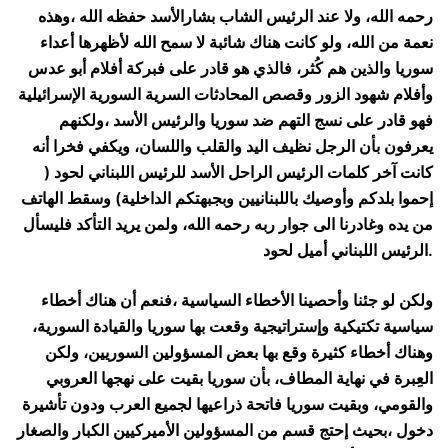
رحمه الله، ولا عند الرئيس الشاب بشارالأسد حفظه الله ،وهذه
نعمة من الله، ولو كانت هناك شائبة لا سمح الله لأظهرها أعداء
سوريا والذين هم كُثر، فالذي هو قادر على فبركة أفلام أبو عدس
وأفلام شهود الزور وقصص المحادثات السرية السورية الإسرائيلية
فهو قادر على نسج التهم ضد سوريا والرئيس الأسد ،ولكنهم
يعرفون بأن الرجل نظيف اليد والقلب واللسان، ويكفي فخرا أنه
كانت آخر كلمات الرئيس الراحل الأسد للرئيس اللبناني لحود (
إحموا بلدكم وأوصيك باللبنانيين وبجبهتكم الداخلية) وسقط الهاتف
من يده وغادرنا الى جوار ربه رحمه الله، ولمن يريد التأكد فليسأل
الرئيس اللبناني أميل لحود.
ولكن لو جئنا وأحصينا الأخطاء السياسية ،فنعم أن هناك أخطاء
سياسية تكتيكية وإستراتيجية وقعت بها سوريا والقيادة السورية،
وهناك أخطاء كثيرة وقع بها بعض المسؤولين السوريين، ولكن
العِبرة في نهاية المطاف، بأن سوريا بقيت على نهجها العروبي
والقومي، وبقيت سوريا فاتحة ذراعيها لجميع العرب ودون تأشيرة
دخول ،بحيث إحتج قسم من المسؤولين الأميركيين الكبار والصغار