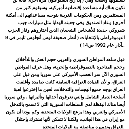
يسلمونها واضحة وهي ( إذا ربح الشيوعيون مرة أخرى فأنه لن
تكون هناك أية مساعدة إقتصادية أميركية، وسيقوم كثير من
المستثمرين ومن الحكومات الغربية بتوجيه مساعداتهم الى أمكنة
أخرى) وعاد الصندوق وفي جعبته الهدايا مثل سيارات جيب
شيروكي جديدة للأشخاص الشجعان الذين أختاروهم وفاز الحزب
الديموقراطي بالإنتخابات ( أنظر صحيفة لوس أنجلوس تايمز في 9
آذار عام 1992 ص14 )..
فهل شاهد المواطن السوري والعربي حجم الغش واللاأخلاق
وحجم المتاجرة بالديموقراطية والحرية، وهل عرف المواطن
السوري الآن سر الغضب الأميركي على سوريا ومن قبل على
العراق، و لأن القيادة العراقية السابقة كانت صامدة وأغلقت
العراق بوجه جميع الهجمات والتدخلات، لحين ما إخترعوا لعبة
أسلحة الدمار الشامل والتي تعرفون أحداثها وتأثيراتها ، وفي سوريا
أيضا هناك اليقظة لدى السلطات السورية التي لا تسمح بالتدخل
الأميركي والغربي وهذا يزعج الولايات المتحدة، وكم بودنا أن نكون
مع إيران في هذا الجانب، ولكننا لا نتمكن لأنها تشترك بإحتلال
العراق وتدميره مناصفة مع الولايات المتحدة.