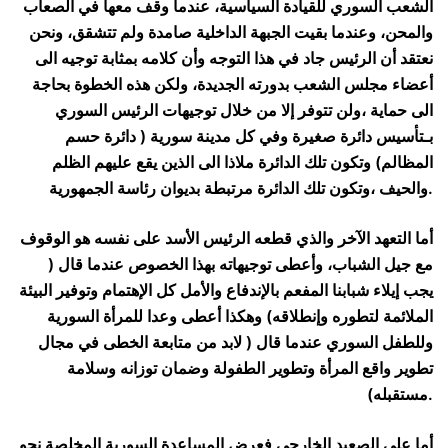
الشعب السوري للقيادة السياسية، عندما وقف معها في الصعاب
والمحن، وعندما بقيت الجبهة الداخلية صامدة ولم تتشقق، ونحن
نعتقد أن الرئيس جاد في هذا التوجه وأن كلامه بمثابة توجيه الى
أعضاء مجلس الشعب بدورته الجديدة، ولكن هذه الخطوة بحاجة
الى حماية ،ولن تتوفر إلا من خلال توجيهات الرئيس السوري
بـتأسيس دائرة صغيرة وفي كل مدينة سورية ( دائرة حسم
المظالم) وتكون تلك الدائرة ملاذا الى الذين يقع عليهم الظلم
والحيف ،وتكون تلك الدائرة مرتبطة بديوان رئاسة الجمهورية.
أما التعهد الآخر والذي قطعه الرئيس الأسد على نفسه هو الوقوف
مع جيل الشباب، وأعطى توجيهاته بهذا الخصوص عندما قال (
يجب إيلاء شبابنا المفعم بالإندفاع والأمل كل الإهتمام وتوفير البيئة
الملائمة لتطوره وإنطلاقه) وهكذا أعطى وعدا للمرأة السورية
وللطفل السوري عندما قال ( لابد من متابعة الخطى في مجال
تطوير واقع المرأة وتطوير الطفولة وضمان توزانه وسلامة
مستقبله).
أما على الصعيد الخارجي فعرض المساعدة السورية المخلصة نحو