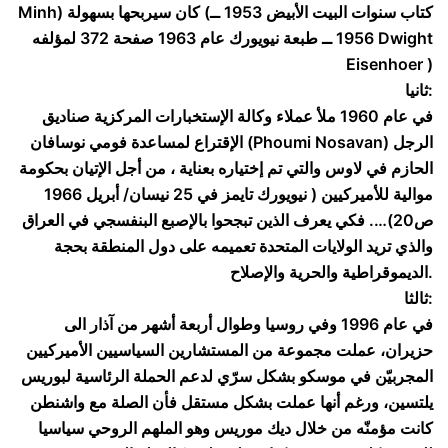
Minh) كان سيربحها بسهولة (كتاب سنوات البيت الأبيض 1953 ــ
1956 ــ طبعة نيويورك عام 1963 صفحة 372 لمؤلفه Dwight
Eisenhoer )
ثانيا:
في عام 1960 ملأ عملاء وكالة الإستخبارات المركزية صناديق
الإقتراع لمساعدة فومي نوسافان (Phoumi Nosavan) الرجل
الحازم في لاوس والتي تم إختياره بعناية ، من أجل الإتيان بحكومة
موالية للأميركيين ( نيويورك تايمز في 25 نيسان/ أبريل 1966
ص20)…. فكي يعرف الذين تبجحوا بالإصبع البنفسجي في العراق
والذي تريد الولايات المتحدة تعميمه على دول المنطقة بحجة
الديموقراطية والحرية والإصلاح.
ثالثا:
في عام 1996 وفي روسيا وطوال أربعة أشهر من آذار الى
حزيران، عملت مجموعة من المستشارين السياسيين الأميركيين
المجربيّن في موسكو بشكل سرّي لدعم الحملة الرئاسية لبوريس
يلتسين، ورغم أنها عملت بشكل مستقل فأن الصلة مع واشنطن
كانت مؤمنّه من خلال ديك موريس وهو الملهم الروحي سياسيا