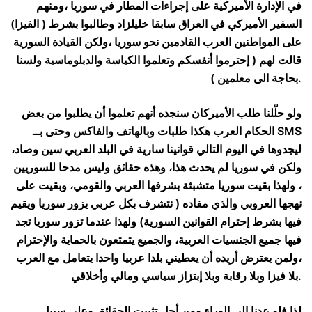
في الإدارة الأميركية على إجراءات المطار في سوريا ،ومنهم
السفير الأميركي في العراق سابقا خليلزاد وطالبوا بشرط ( الفيزا)
على المواطنين العرب القادمين نحو سوريا ،ولكن القيادة السورية
قالت لهم ( إحترموا أنفسكم وتعلموا الكياسة والدبلوماسية ولسنا
بحاجة الى معلمين ).
ولو حلّلنا طلب الأميركان سنجده أنهم تعلموا أن يطلبوا من بعض
الحكام العرب هكذا طلبات وبالهاتف والفاكس وحتى بــ SMS
ليجدوها في اليوم التالي قوانينا سارية في البلد العربي سين وصاد،
ولكن في سوريا لم يحدث هذا، وهذه حقائق وليس مدحا للسوريين
، ولهذا بقيت سوريا متشبثة بشرفها العربي والقومي، وبقيت على
نهجها العروبي والذي مفاده ( نتشرف بكل عربي يزور سوريا ويقيم
فيها بشرط إحترام القوانين السورية) ولهذا عندما تزور سوريا تجد
فيها جميع الجنسيات العربية، والجميع يتمتعون بالحماية والإحترام
،ولمن يعترض أريده أن يعطيني بلدا عربيا واحدا يتعامل مع العرب
بلا فيزا وبلا رقابة وبلا إبتزاز سياسي ومالي وأخلاقي.
لذا فلو عدنا الى الوراء ومن أجل تثبيت الحقائق وعلى سبيل