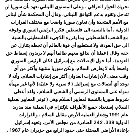
تحريك الحوار العراقي ، وعلى المستوى اللبناني تعهد بأن سوريا لن
تتدخل وتقوم بدعم التوافق اللبناني، وقال أن المحكمة شأن لبناني
مع الأمم المتحدة وأن تعاون سوريا واضحا مع مختلف القرارات
الدولية ، أما بالنسبة الى فلسطين فكرر الرئيس السوري وقوفه
مع الشعب الفلسطيني وما يقرره اللاجىء الفلسطيني بالنسبة
الى حق العودة، ولا تستطيع أي قوة بالعالم أن تجعله يتنازل عن
حقه وقال (عملنا أن ندافع معهم طالما أنهم لا يريدون إسقاط حق
العودة) ، أما حول الإتصالات مع إسرائيل فكان الرئيس السوري
واضحا بأنه لا يعارض السلام، ولكن سوريا منتبهة وأكثر من أي
وقت مضى لأن إشارات العدوان أكثر من إشارات السلام، وأنه لا
توجد أي أتصالات مع إسرائيل ( لا سرية ولا علنيّة) لأنها غير مهيأة
سواء على المستوى الرسمي أو الشعبي للسلام ، ولقد أعطى
شروط سوريا بالنسبة لمعايير السلام وهي ( توفر المعايير لعملية
السلام، إستعداد جميع الأطراف للإلتزام في العملية منذ مدريد
عام 1991 وشعار العملية الأرض مقابل السلام ، والقرارات
الدولية 338، 242 الصادرة من مجلس الأمن، وتعهد إسرائيل
بإعادة الأراضي المحتلة حتى حدود الرابع من حزيران عام 1967 ،