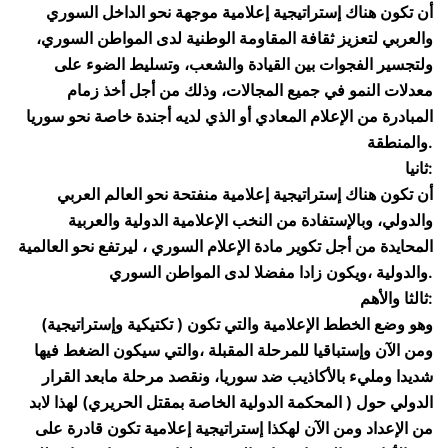
أن تكون هناك إستراتيجية إعلامية موجهة نحو الداخل السوري
والعربي لتعزيز ثقافة المقاومة الوطنية لدى المواطن السوري،
ولتجسير الفجوات بين القيادة والشعب، وتسليط الضوء على
معدلات النمو في جميع المجالات، وذلك من أجل أخذ زمام
المبادرة من الإعلام المعادي أو الذي لديه أجندة خاصة نحو سوريا
والمنطقة.
ثانيا:
أن تكون هناك إستراتيجية إعلامية منفتحة نحو العالم العربي
والدولي، وبالإستفادة من النخب الإعلامية الدولية والعربية
المحايدة من أجل تكوير مادة الإعلام السوري ، ليرتفع نحو العالمية
والدولية ،ويكون زادا مفضلا لدى المواطن السوري.
ثالثا والأهم:
وهو وضع الخطط الإعلامية والتي تكون ( تكتيكية وإستراتيجية)
ومن الآن وإستباقيا للمرحلة المقبلة ،والتي سيكون الضغط فيها
شديدا ومليء بالأكاذيب ضد سوريا، ونقصد مرحلة مابعد القرار
الدولي حول ( المحكمة الدولية الخاصة بمقتل الحريري) لهذا لابد
من الإعداد ومن الآن لهكذا إستراتيجية إعلامية تكون قادرة على