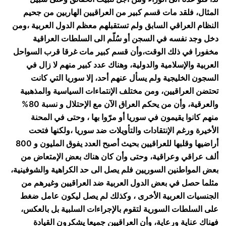
المثال، فلقد مات قسم كبير من العراقيين الهاربين من جحيم
النظام العراقي السابق ولم تستقبلهم معظم الدول العربية ،ومن
دخل وجد نفسه في السجن أو سُلّم الى السلطات العراقية
مخفورا في ذلك الوقت،وأن قسم كبير مات غرقا قرب السواحل
العربية والإسلامية والدولية، وهناك عدد كبير منهم لا زال في
السجون الخليجية ولم يسأل عنهم أحد، إلا سوريا التي كانت
تحتضن العراقيين، ومن مختلف الإنتماءات السياسية والمذهبية
والعرقية، وأن من يحكم العراق الآن مع الإحتلال و نسبة 80%
منهم كانوا يقيمون في سوريا أو مرّوا بها ، وحتى في المحنة
الأخيرة ورغم الإنتقادات والتأويلات ضد سوريا ،ولكنها فتحت
أراضيها وقلبها للعراقيين بحيث أصبح العدد يفوق المليون و 800
ألف عراقي وعراقية، وحتى وأن كان هناك بعض الإمتعاض من
بعض المواطنين السوريين فلم يصل الى حد الكراهية والشوفينية،
مثلما حصل في بعض الدول العربية ضد العراقيين وغيرهم من
الجنسيات العربية الأخرى ، وكذلك لم يصل ليكون عامل ضغط
على السلطات السورية لتقوم بالإجراءات السلبية بل بالعكس،
فهناك عناية ورعاية، وأن العراقيين جميعا يشكرون القيادة