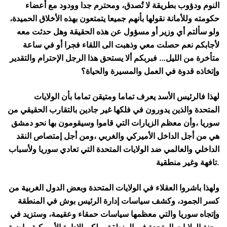
النوم ودؤوب بطريقة لا تُصدق، ومحترم جدا وودود مع أعضاء
حكومته وللأمانة نقولها بأنهم جميعا يتمتعون بهذه الأخلاق الحميدة،
ولو سألتم أي وزير أو مسؤول عن هذه الحقيقة وهل حدثت معه
لأجابكم نعم حصلت معي وذهبت الى اللقاء فجرا أو في ساعة
متأخرة من الليل… فبربكم ألا يستحق هذا الرجل الإحترام والتقدير
وإتخاذه قدوة في العمل والمسيرة والحياة؟
لهذا فالرئيس الأسد يعرف تماما ومتيقن تماما بأن الولايات
المتحدة والذين يدورون في فلكها غير جادين بالتقارب الحقيقي من
سوريا ،وأن معظم الزيارات التي قاموا وسيقومون بها نحو دمشق
هي من أجل الداخل الأميركي والغربي ،ومن أجل إمتصاص النقد
الداخلي والعالمي ضد الولايات المتحدة التي تعادي سوريا ولأسباب
تافهة وغير منطقية.
ولهذا باشروا العقلاء في الولايات المتحدة وبعض الدول الغربية من
كسر الجمود، وكشف سياسات إدارة الرئيس بوش في المنطقة
وإتجاه سوريا والتي معظمها سياسات حمقاء وعقيمة، وستزيد في