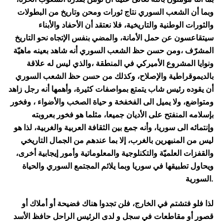
وبما أن الشعب السوري نتاج ثورات ومحن وتاريخ من البطولات
والثورات الوطنية والتاريخية، فلا نعتقد أن الأحفاد والأبناء
سيتقاعسون عن حمل الأمانة، والمضي بنفس الإتجاه نحو التاريخ
المشرّف ،ومن حسن حظ الشعب السوري أنه شاهد بعينه ماهيّة
ونوايا المشروع الأميركي في المنطقة ،والذي ليس له علاقة
بالديموقراطية والإصلاح، وكذلك من حسن حظ الشعب السوري
أن يقوده رئيس شاب يتمتع بمواصفات كثيرة، وأهمها أنه رجل زاهد
ومتواضع، ولا يميل الى الفخفخة و حياة الصخب والأضواء ، وفخور
بإسلامه المنفتح على الأديان جميعا، مثلما هو فخور بعروبته
وإنتمائه الى سوريا، وأنه جمع بين الثقافة العربية والغربية، لذا هو
ليس من المنبهرين بالغرب، إلا بما عندهم من الجمال التاريخي
والقفزات العلميّة والتكنلوجية والمعلوماتية وأمور إيجابية أخرى،
ويحاول تطبيقها في سوريا وبما يلائم المجتمع السوري والحياة
السورية.
لذا فلو فتشتم في الخارج، فلن تجدوا هناك فضيحة أو أملاك أو
قصور أو مقاطعات في سجل و لدى الرئيس الراحل حافظ الأسد