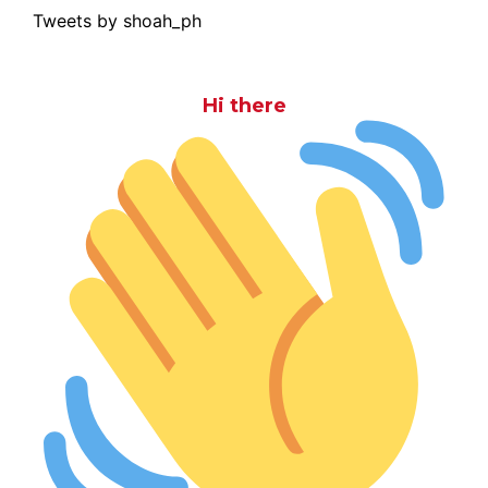
Tweets by shoah_ph
Hi there