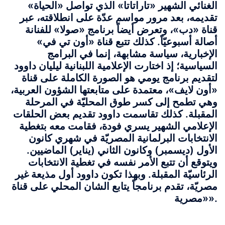
الغنائي الشهير «تاراتاتا» الذي تواصل «الحياة»
تقديمه، بعد مرور مواسم عدّة على انطلاقته، عبر
قناة «دب»، وتعرض أيضاً برنامج «صولا» للفنانة
أصالة أسبوعيّاً. كذلك تتبع قناة «أون تي في»
الإخبارية، سياسة مشابهة، إنما في البرامج
السياسية؛ إذ اختارت الإعلامية اللبنانية ليليان داوود
لتقديم برنامج يومي هو الصورة الكاملة على قناة
«أون لايف»، معتمدة على متابعتها الشؤون العربية،
وهي تطمح إلى كسر طوق المحليّة في المرحلة
المقبلة. كذلك تقاسمت داوود تقديم بعض الحلقات
الإعلامي الشهير يسري فودة، فقامت معه بتغطية
الانتخابات البرلمانية المصريّة في شهري كانون
الأول (ديسمبر) وكانون الثاني (يناير) الماضيين.
ويتوقع أن تتبع الأمر نفسه في تغطية الانتخابات
الرئاسيّة المقبلة. وبهذا تكون داوود أول مذيعة غير
مصريّة، تقدم برنامجاً يتابع الشان المحلي على قناة
.
«مصرية»