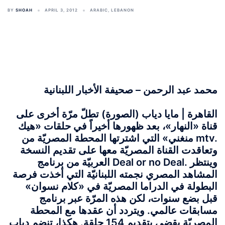
BY
SHOAH
APRIL 3, 2012
ARABIC
,
LEBANON
محمد عبد الرحمن – صحيفة الأخبار اللبنانية
القاهرة | مايا دياب (الصورة) تطلّ مرّة أخرى على
قناة «النهار»، بعد ظهورها أخيراً في حلقات «هيك
منغني» التي اشترتها المحطة المصريّة من mtv.
وتعاقدت القناة المصريّة معها على تقديم النسخة
العربيّة من برنامج Deal or no Deal. وينتظر
المشاهد المصري نجمته اللبنانيّة التي أخذت فرصة
البطولة في الدراما المصريّة في «كلام نسوان»
قبل بضع سنوات، لكن هذه المرّة عبر برنامج
مسابقات عالمي. ويتردد أن عقدها مع المحطة
المصريّة يقضي بتقديم 154 حلقة. هكذا، تنضم دياب