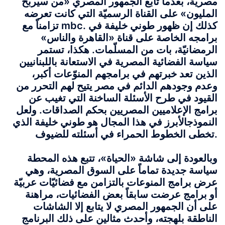
مصريّة، بعدما تابع الجمهور المصري «من سيربح
المليون» على القناة الرسميّة التي كانت تعرضه
تزامناً مع mbc. كذلك إن ظهور طوني خليفة في
برامجه الخاصة على قناة «القاهرة والناس»
الرمضانيّة، بات من المسلّمات. هكذا، تستمر
سياسة الفضائية المصرية في الاستعانة باللبنانيين
الذين تعد خبرتهم في برامجهم المنوّعات أكبر،
وعدم وجودهم الدائم في مصر يتيح لهم التحرر من
القيود في طرح الأسئلة الساخنة التي تغيب عن
برامج الإعلاميين المصريين بحكم الصداقات. ولعل
النموذج
الأبرز في هذا المجال هو طوني خليفة الذي
تخطى الخطوط الحمراء في أسئلته للضيوف.
وبالعودة إلى شاشة «الحياة»، تتبع هذه المحطة
سياسة جديدة تماماً على السوق المصرية، وهي
عرض برامج المنوعات بالتزامن مع فضائيّات عربيّة
أو برامج عرضت سابقاً بعض الفضائيات، مراهنة
على أن الجمهور المصري لا يتابع إلا الشاشات
الناطقة بلهجته، وأحدث مثالين على ذلك البرنامج