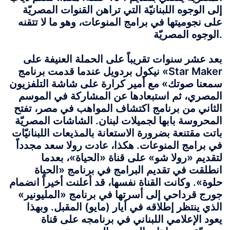
إلى الوجوه اللبنانيّة التي تراهن القنوات المصريّة
على نجوميتها في برامج المنوعات، وهو ما لا تتقنه
الوجوه المصريّة.
بعد عشر سنوات تقريباً على الحملة العنيفة على
نيكول بردويل عندما قدمت برنامج «Star Maker
سمعنا صوتك» مع أمير كرارة على شاشة التلفزيون
المصري، ثم استبعادها عن المشاركة في الموسم
الثاني من برنامج اكتشاف المواهب في مصر، تفتح
المحروسة بابها لجميلات لبنان. الشاشات المصريّة
باتت مقتنعة بضرورة الاستعانة بالمذيعات اللبنانيّات
في برامج المنوعات. هكذا، عادت رولا سعد مجدداً
لتقديم «رولا شو» على قناة «الحياة»، بعدما
انطلقت في تقديم البرامج في برنامج «الحياة
حلوة». وكانت القناة نفسها، قد أعلنت أخيراً انضمام
جورج قرداحي إلى أسرتها في برنامج «المليونير»
الذي ينتظر إطلاقه في أيار (مايو) المقبل. وبهذا
يعود الإعلامي اللبناني في برنامجه على قناة