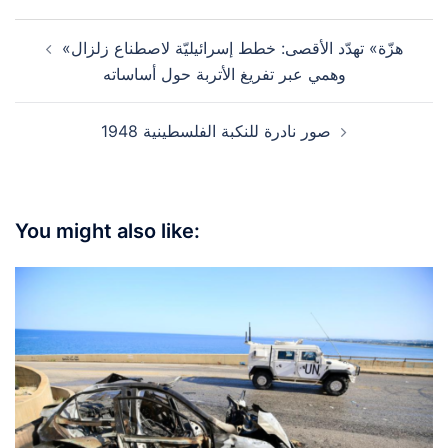
Post
«هزّة» تهدّد الأقصى: خطط إسرائيليّة لاصطناع زلزال
navigation
وهمي عبر تفريغ الأتربة حول أساساته
صور نادرة للنكبة الفلسطينية 1948
You might also like: