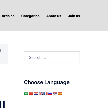
Articles
Categories
About us
Join us
ا
Search
for:
Choose Language
ا