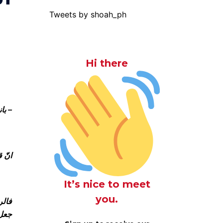
Tweets by shoah_ph
Hi there
– با
انّ 
It’s nice to meet
you.
فالر
جعل 