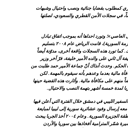
ري كمطلوب بقضايا جنائية ونصب واحتيال وشبهات
أيضاً، في سجلات الأمن القطري والسعودي، لصلتها
 العاصي»؛ وتورد احداها أنه بموجب اتفاق تبادل
الموقوفين القائم بين أجهزة الأمن السعودية والسورية (أوقف مع نشوب الأزمة السورية)، قامت الرياض عام ٢٠٠٨ بتسليم
ما تورد هذه السجلات واقعة أخرى، مدوّنة أيضاً
ة آل ثاني على والده الأمير خليفة، فرّ آخر وزير
 الحكم. وحدث آنذاك أنّ جماعة الأمير حمد طلبت من
أة مالية بعدما وعدهم بأنه سيقوم بالمهمة. لكن
ً منهم على مكافأة مالية. وأثارت هذه القضية حينها
با لمدة خمسة أشهر بتهمة النصب والاحتيال.
سفير الليبي في دمشق خلال الفترة التي أعلن فيها
معه إرسال وفود عشائرية سورية إلى ليبيا لمبايعة
القذافي، وقدّم نفسه حينها للقيادة الليبية على أنّه شيخ عشيرة شمّر في منطقة الجزيرة السورية. وعام ٢٠٠٤ أخذ الجربا يبحث
ة شمّر المترامية أفخاذها بين سوريا والأردن