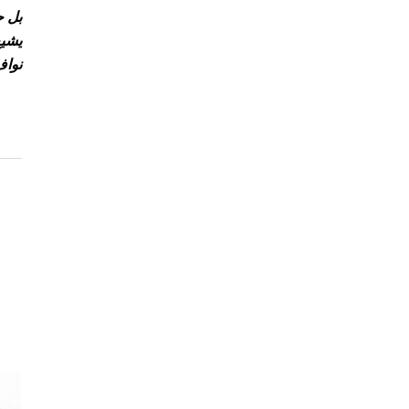
بل ح
يشيع
نواف