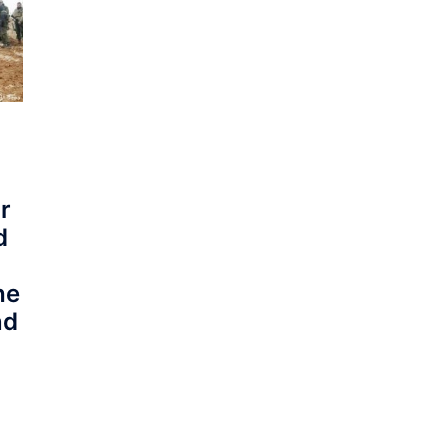
r
d
he
nd