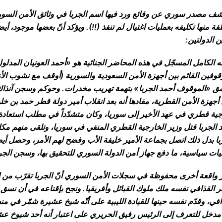
ف مصدر سوري عن وقائع ورد فيها اسم الجربا في وثائق الأمن السو
فة منها تكليفه بعمليات اغتيال لم تنفذ (!!). ويؤكد أنّ بعضها موجود، 
ين الدولتين:
 الكامل المسجّل في هذه المحاضر الجنائية هو «أحمد العونيان المدلول
 «الموقوف أحمد الجربا» بتهمة تهريب مخدرات. وحوكم وسجن آنذاك. ك
أجهزة الأمن القطرية، مفادها أنه بعد انقلاب أمير دولة قطر حمد بن خليف
ية قطري في عهد الأخير إلى سوريا، وكان متشدّداً في مطلب استعادة
 الجربا قتل وزير الخارجية القطري المنفي في سوريا، وتلقى منهم مكاف
با بدل ذلك اتصل بجماعة الأمير خليفة الأب وفضح لهم الأمر، وحصل أيضا
يات سياسية، ما دفع جهاز أمن الدولة السوري للتحقيق بها، وسجن الجر
 واقعة أخرى محفوظة في سجلات الأمن السوري أنّ الجربا تقرّب من ال
 القذافي نفسه ملك ملوك القبائل وأفريقيا. ونجح بإقناعه في أن نسق 
دخل للتعرف إلى الرئيس رفيق الحريري على اعتبار أنه أحد شيوخ عشير