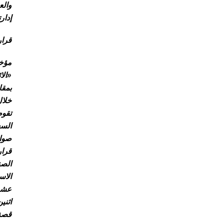
والع
إدار
قرار
مؤخر
«الا
بمقا
خلال
تقوم
السع
صوار
قرار
الصن
الاس
عشير
اثني
قصة 