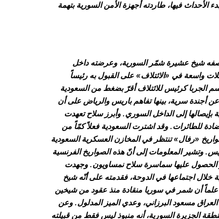
ء الأحداث فيها، طاردته أجهزة الأمن السورية بتهمة
بوصفه شيخ عشيرة شمّر السورية، وعرضته داخل
ت واسعة في «الائتلاف» على القبول به رئيساً
سم الجربا كرئيس للائتلاف أقرّ بضغط من السعودية
عن أجندة سرية، بينها تفاهم باريس والرياض على أن
 بإيصالها إلى الداخل السوري. وأبرز سلاح تعهدت
ة للطائرات. وقد اشترت السعودية فعلاً كمّاً من
واريخ «رفال» تنتظر في المخازن العسكرية السعودية
س. وتشير المعلومات إلى أنّ هذه الصواريخ الفرنسية
 أمر الحصول عليها سماسرة سلاح نمساويون. وجهدت
ة خلال اجتماعها في الدوحة، فقدمته على أنّه شيخ
لماً أن شمر في سوريا منقادة منذ عقود من شيخين
العراق مسعود البرزاني، وعدي الميز المدلول. وعن
 الجزيرة السورية، أنه منبوذ ليس فقط من قبيلته