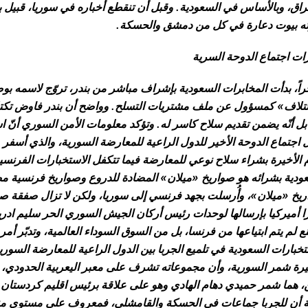
راق، وبالأساس في السعودية. وقبل أن تنقطع أخباره في سوريا، قبيل بد
ته بيوت دعارة في كل من دمشق والحسكة.
ات اجتماع الدوحة السرية
اً، بدأت المخابرات السعودية بإشراف مباشر من بندر، تروّج لاسمه 
ئتلاف» كمسؤول عن ملف مشتريات التسلح. وواضح أن بندر فاوض تكتلا
بل أنّه يضمن تقديم سلاح كاسر له. وتؤكد معلومات الأمن السوري أنّ ا
 اجتماع الدوحة الأخير للدول الراعية للمعارضة السورية، والذي أسفر 
 الأخيرة بشراء سلاح نوعي للمعارضة فيما تتكفل الاستخبارات الفرنسية
ودية بشرائه هو صواريخ «ميلان» المضادة للدروع وصواريخ فرنسية مضاد
يخ «ميلان»، وأُرسلت بجهد فرنسي إلى سوريا، ولكن لا تزال صفقة ص
ا أميركيا بإرسالها لوحدات رئيس أركان الجيش السوري الحر سليم ادري
ع لم يتم ابتياعها من فرنسا، بل من السوق السوداء العالمية، وتدبّر
تخبارات السعودية في تلميع الجربا بين الدول الراعية للمعارضة السوري
ة شمر السورية، وأن مجموعاته تشرف على معبر اليعربية الحدودي، ع
ن، هما شمر حميدي دهام الهادي وهو على علاقة برئيس اقليم كردستان 
أن للجربا جماعات في الحسكة والقامشلي، فمعروف على مستوى منطقة