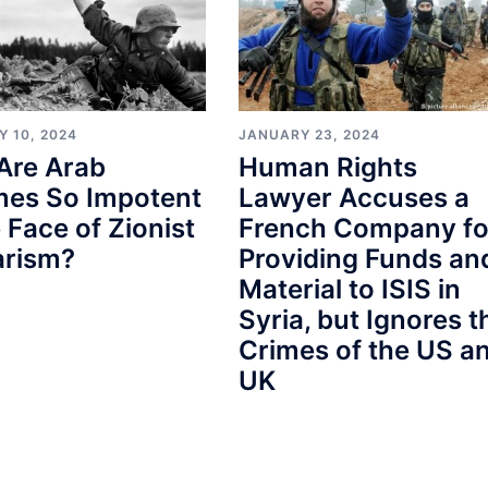
Y 10, 2024
JANUARY 23, 2024
Are Arab
Human Rights
mes So Impotent
Lawyer Accuses a
e Face of Zionist
French Company fo
arism?
Providing Funds an
Material to ISIS in
Syria, but Ignores t
Crimes of the US a
UK