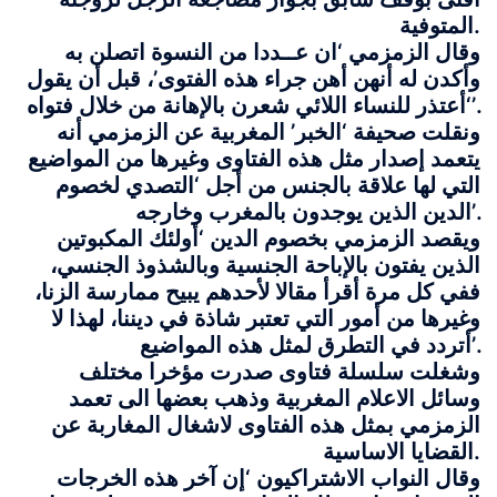
المتوفية.
وقال الزمزمي ‘ان عــددا من النسوة اتصلن به
وأكدن له أنهن أهن جراء هذه الفتوى’، قبل أن يقول
‘أعتذر للنساء اللائي شعرن بالإهانة من خلال فتواه’.
ونقلت صحيفة ‘الخبر’ المغربية عن الزمزمي أنه
يتعمد إصدار مثل هذه الفتاوى وغيرها من المواضيع
التي لها علاقة بالجنس من أجل ‘التصدي لخصوم
الدين الذين يوجدون بالمغرب وخارجه’.
ويقصد الزمزمي بخصوم الدين ‘أولئك المكبوتين
الذين يفتون بالإباحة الجنسية وبالشذوذ الجنسي،
ففي كل مرة أقرأ مقالا لأحدهم يبيح ممارسة الزنا،
وغيرها من أمور التي تعتبر شاذة في ديننا، لهذا لا
أتردد في التطرق لمثل هذه المواضيع’.
وشغلت سلسلة فتاوى صدرت مؤخرا مختلف
وسائل الاعلام المغربية وذهب بعضها الى تعمد
الزمزمي بمثل هذه الفتاوى لاشغال المغاربة عن
القضايا الاساسية.
وقال النواب الاشتراكيون ‘إن آخر هذه الخرجات