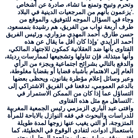
وتحرم وتبيح وتمنع ما تشاء، صادرة عن أشخاص
يزعمون بأنهم من المرجعيات الدينية في البلاد’.
وجاء في السؤال الموجه للتوفيق، والموقع من
طرف أربعة نواب من الفريق، هم رشيدة بنمسعود،
حسن طارق، أحمد المهدي مزواري، ورئيس الفريق
أحمد الزايدي ‘وإذا كان أقل ما يقال عن هذه
الفتاوى بأنها ضد العقلانية كمكون للاجتهاد المالكي،
وأنها مبتذلة، فإن تناولها وتشجيعها لممارسات رديئة،
والدفع بالتالي بشرائح اجتماعية وبجزء من الرأي
العام إلى الاهتمام بأشباه قضايا أو بقضايا مغلوطة،
وعبر وسائل إعلام مؤطرة بقانون، ويحظى بعضها
بالدعم العمومي، تدفعنا في الفريق الاشتراكي إلى
التساؤل عما إذا كان من الممكن الاستمرار في
التساهل مع مثل هذه الفتاوى’.
وافتى عبد الباري الزمزمي رئيس الجمعية المغربية
للدراسات والبحوث في فقه النوازل بالاباحة للمرأة
المتزوجة، أو التي يغيب عنها زوجها لمدة طويلة
باستعمال ادوات، لتفادي الوقوع في الخطيئة، كما
افتى بوقف سابق بجواز مضاجعة الرجل لزوجته