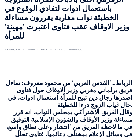
باستعمال ادوات لتفادي الوقوع في
الخطيئة نواب مغاربة يقررون مساءلة
وزير الاوقاف عقب فتاوى اعتبرت ‘مهينة’
للمرأة
BY
SHOAH
APRIL 2, 2012
ARABIC
,
MOROCCO
الرباط ـ ‘القدس العربي’ من محمود معروف: ساءل
فريق برلماني مغربي وزير الاوقاف حول فتاوى
اصدرها رجال دين تبيح للمرأة استعمال ادوات، في
حال غياب الزوج درءا للخطيئة.
وقال الفريق الاشتراكي بمجلس النواب، انه قرر
مساءلة وزير الأوقاف والشؤون الإسلامية التوفيق
في ما لاحظه الفريق من ‘انتشار وعلى نطاق واسع،
في وسائل الإعلام بمختلف دعائمها، فتاوى تحلل