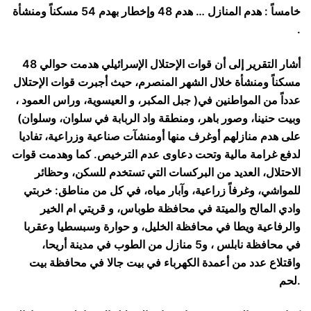
خامساً : هدم المنازل … هدم 48 وإخطار بهدم 54 مسكناً ومنشأة
.
أشار التقرير إلى أن قوات الإحتلال الإسرائيلي هدمت حوالي 48
مسكناً ومنشأة خلال الشهر المنصرم، حيث أجبرت قوات الإحتلال
عدداً من المواطنين في( جبل المكبر، و العيسوية، وراس العمود ،
وبيت حنينا، وصور باهر، ومنطقة واد الربابة في سلوان، وسلوان)
على هدم منازلهم أوغرف منها أومنشآت صناعية وزراعية، تفاديا
لدفع غرامة مالية وتحت دعاوى عدم الترخيص. كما وهدمت قوات
الاحتلال، العديد من البركسات التي تستخدم للسكن، وحظائر
للمواشي، وغرفاً زراعية، وآبار مياه، في كل من مناطق: خربتي
وادي المالح والميتة في محافظة طوباس، و قريتي ام الخير
والرفاعية ويطا في محافظة الخليل، و حوارة وسبسطيا وعقربا
في محافظة نابلس ، و5 منازل من الطوب في مدينة أريحا،
واقتلاع عدد من أعمدة الكهرباء في بيت جالا في محافظة بيت
لحم.