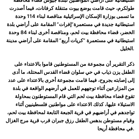
استيطانية على أراضي المواطنين لبلدة جيوس قضاء محافظة
طولكرم، حيث قامت بوضع بيوت متنقلة كرفانات، فيما أصدرت
ما تسمى بوزارة الإسكان الإسرائيلية مناقصة لبناء 114 وحدة
استيطانية جديدة في مستعمرة”إفرات” المقامة على أراضي بلدة
الخضر، قضاء محافظة بيت لحم، ومناقصة أخرى لبناء 84 وحدة
استيطانية في مستعمرة “كريات أربع” المقامة على أراضي مدينة
الخليل.
ذكر التقرير أن مجموعة من المستوطنين قاموا بالاعتداء على
الطفل يزن ذياب في حي سلوان قضاء القدس المحتلة، ما أدى
إلى إصابته بجروح، فيما قامت مجموعة أخرى بالاعتداء على عدد
من المزارعين أثناء توجههم للعمل في أرضهم الواقعة في بلدة
تقوع قضاء محافظة بيت لحم التي قام المستوطنون بمحاولة
الاستيلاء عليها، كذلك الاعتداء على مواطنين فلسطينيين أثناء
تواجدهم في أراضيهم في قرية الجبعة التابعة لمحافظة بيت لحم،
وقيام مستوطن بدهس الطفل رزق جبران قرب قرية مرج الغزال
في محافظة أريحا.