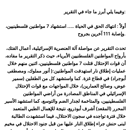
وفيما يلي أبرز ما جاء في التقرير:
أولاً : انتهاك الحق في الحياة ….. استشهاد 7 مواطنين فلسطينيين،
وإصابة 111 آخرين بجروح.
تحدث التقرير عن مواصلة آلة العنصرية الإسرائيلية، أعمال الفتك،
بأرواح المواطنين الفلسطنيين الأبرياء، حيث ذكر التقرير ما مفاده،
أن قوات الإحتلال قتلت 7 مواطنين فلسطينيين، اثنين منهم خلال
عمليات إطلاق نار استهدفت المواطنين:( أنور مملوك، ومصطفى
أبوجراد) في قطاع غزة. كما واستشهد كل من الطفلين (سمير
عوض، وصالح العمارين)، خلال المواجهات مع قوات الإحتلال
الإسرائيلي في المناطق المصادرة من أراضي المواطنين
الفلسطينيين، والمتاخمة لجدار الضم والتوسع، كما استشهد الأسير
المحرر (المقعد) أشرف أبوذريع، نتيجة للإهمال الطبي المتعمد
خلال فترة تواجده في سجون الاحتلال، فيما استشهدت الطالبة
لبنى حنش جراء إطلاق النار عليها من قبل جنود الاحتلال في مخيم