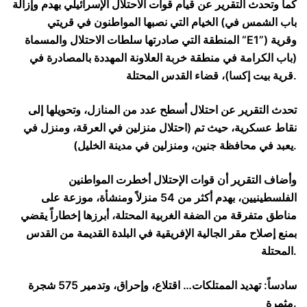
كما وتحدث التقرير عن قيام قوات الاحتلال الإسرائيلي بهدم وإزالة
الخيام التي نصبها المواطنون في قريتي (باب الشمس في
المنطقة التي صادرتها سلطات الاحتلال والمسماة “E1”) وقرية
(باب الكرامة في منطقة خربة العلاونة المهددة بالمصادرة في
قرية بيت إكسا)، قضاء القدس المحتلة.
تحدث التقرير عن احتلال أسطح عدد من المنازل، وتحويلها إلى
نقاط عسكرية، حيث تم (احتلال منزلين في العرقة، ومنزل في
يعبد في محافظة جنين، ومنزلين في مدينة الخليل).
وأضاف التقرير أن قوات الإحتلال أخطرت المواطنين
الفلسطينيين، بهدم أكثر من 54 منزلاً ومنشأة، موزعة على
مناطق متفرقة من الضفة الغربية المحتلة، أبرزها إخطاراً يقضي
بمنع إصلاح مقر الجالية الإفريقية في البلدة القديمة من القدس
المحتلة.
سادساً: تهديد الممتلكات… اقتلاع، وإحراق، وتدمير 575 شجرة
مثمرة.