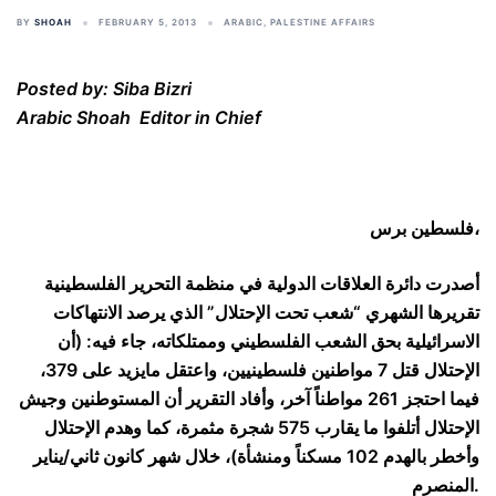
BY
SHOAH
FEBRUARY 5, 2013
ARABIC
,
PALESTINE AFFAIRS
Posted by: Siba Bizri
Arabic Shoah Editor in Chief
فلسطين برس،
أصدرت دائرة العلاقات الدولية في منظمة التحرير الفلسطينية
تقريرها الشهري “شعب تحت الإحتلال” الذي يرصد الانتهاكات
الاسرائيلية بحق الشعب الفلسطيني وممتلكاته، جاء فيه: (أن
الإحتلال قتل 7 مواطنين فلسطينيين، واعتقل مايزيد على 379،
فيما احتجز 261 مواطناً آخر، وأفاد التقرير أن المستوطنين وجيش
الإحتلال أتلفوا ما يقارب 575 شجرة مثمرة، كما وهدم الإحتلال
وأخطر بالهدم 102 مسكناً ومنشأة)، خلال شهر كانون ثاني/يناير
المنصرم.