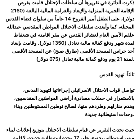
ذكرت الدائرة في تقريرها أن سلطات الإحتلال قامت بفرض
الإقامة الجبرية المنزلية والإبعاد والغرامة المالية البالغة (2160
دولار)، على الطفل أمير الفروخ 14 عاماً من سلوان قضاء القدس
المحتلة، كما وأبعدت سلطات الاحتلال المواطن المقدسي عبدالله
علقم الأمين العام لعشائر القدس عن مقر اقامته في شعفاط
لمدة شهر ودفع كفالة مالية تعادل (1350 دولار). وقامت بإبعاد
أحد حراس المسجد الأقصى (طارق صبح) عن المسجد الأقصى
لمدة 21 يوم ودفع كفالة مالية تعادل (675 دولار).
ثالثاً: تهويد القدس
تواصل قوات الاحتلال الاسرائيلي إجراءاتها لتهويد القدس،
بالاستمرار في حملات مصادرة أراضي المواطنين المقدسيين،
وهدم منازلهم وطردهم منها، لصالح توطين المستوطنين وبناء
وحدات استيطانية جديدة.
حيث تحدث التقرير عن قيام سلطات الاحتلال بتوزيع إعلانات لبناء
مبنى استيطاني يحتوي على 17 وحدة استيطانية جديدة، لإقامة