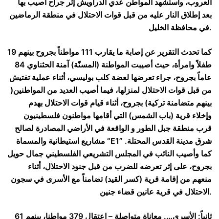
العروب، واستشهد المواطن عدي الدراويش إثر جراح أصيب بها
بعد إطلاق النار عليه من قبل قوات الاحتلال في منطقة الرماضين
في محافظة الخليل.
كما تحدث التقرير عن إصابة ما يقارب 111 مواطناً بجروح بينهم 19
طفلاً وامرأة، حيث أصيبت المواطنة (المسنّة) آمنة الحثناوي 84
عاماً بجروح، جراء تعرضها لعضة كلب بوليسي، أثناء عملية تفتيش
من قبل قوات الاحتلال لمنزلها، فيما أصيب العديد من المواطنين(
بينهم متضامنة تركية) بجروح، أثناء قيام قوات الاحتلال بهدم
وإخلاء قرية (باب الشمس) التي أقامها مواطنون فلسطينيون
قرب منطقة جبل الطور و الواقعة في الأراضي المصادرة لصالح
مشاريع استيطانية والمسماة “E1” شرق مدينة القدس المحتلة.
كما وأصيب النائب في المجلس التشريعي الفلسطيني جمال حويل
بجروح، على إثر تعرضه للضرب من قبل جنود الاحتلال، أثناء
منعهم من إقامة قرية (كسر القيد) تضامناً مع الأسرى في سجون
الاحتلال في قرية عانين قضاء جنين.
ثانياً: الأسرى…. معاناة متواصلة – اعتقال 379 مواطنا، بينهم 61