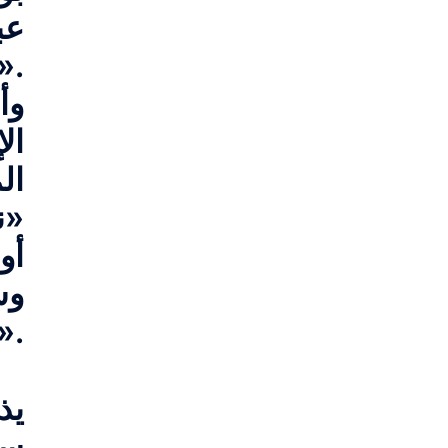
عب
الأحادية الجانب، وخاصة الاستيطانية ف
وأ
ال
ال
«ن
أو
وس
من الاستيطان، على الرسالة الفلسط
يذ
سل