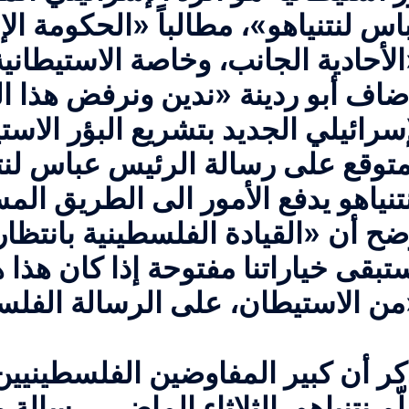
اس لنتنياهو»، مطالباً «الحكومة ال
وراً».
ضاف أبو ردينة «ندين ونرفض هذا ال
إسرائيلي الجديد بتشريع البؤر الاست
متوقع على رسالة الرئيس عباس لنتن
تنياهو يدفع الأمور الى الطريق ال
ضح أن «القيادة الفلسطينية بانتظار
تبقى خياراتنا مفتوحة إذا كان هذا ه
ينية».
كر أن كبير المفاوضين الفلسطينيي
ّم نتنياهو، الثلاثاء الماضي، رسال