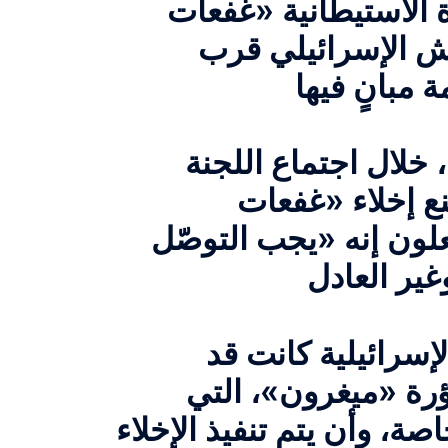
ة الاستيطانية «غفعات
يش الإسرائيلي قرب
 خلال اجتماع اللجنة
نع إخلاء «غفعات
لون إنه «يجب التوصّل
لإسرائيلية كانت قد
بؤرة «ميغرون»، التي
صة، وأن يتم تنفيذ الإخلاء