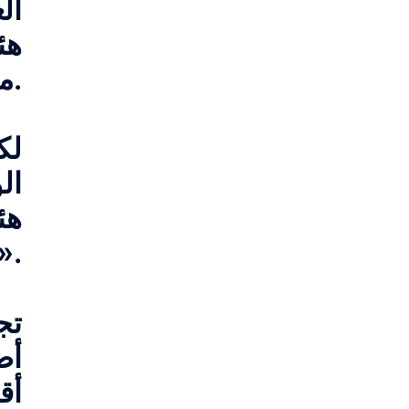
ال
هئ
مستوطنة «بيت إيل» المحاذية، وإقامة مبانٍ فيها.
لك
ال
هئ
إلى حل يمنع الإخلاء غير المنطقي وغير ا
تج
أص
أق