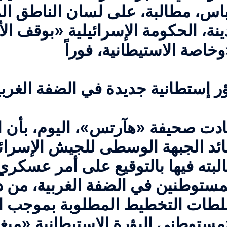
اس، مطالبة، على لسان الناطق الر
ينة، الحكومة الإسرائيلية «بوقف الأ
اً».
ادت صحيفة «هآرتس»، اليوم، بأن 
ائد الجبهة الوسطى للجيش الإسرائيل
لبته فيها بالتوقيع على أمر عسكري
مستوطنين في الضفة الغربية، من د
طات التخطيط المطلوبة بموجب الق
رون».