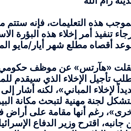
دينة
موجب هذه التعليمات، فإنه ستتم مط
رجاء تنفيذ أمر إخلاء هذه البؤرة الا
وعد أقصاه مطلع شهر أيار/
قلت «هآرتس» عن موظف حكومي رف
لب تأجيل الإخلاء الذي سيقدم للمح
يداً لإخلاء المباني»، لكنه أشار إلى 
شكل لجنة مهنية لتبحث مكانة البي
 جانبه، اقترح وزير الدفاع الإسرائيل