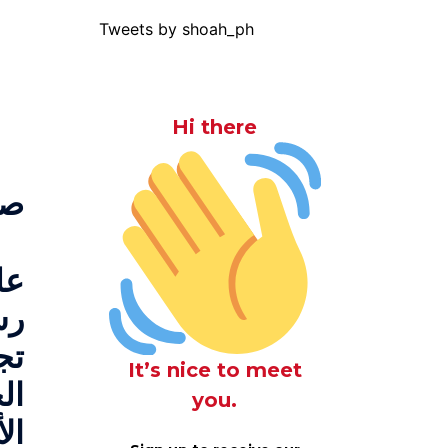
Tweets by shoah_ph
Hi there
صح
عل
رس
تج
It’s nice to meet
ال
you.
ال