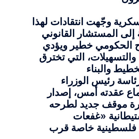
سكرية وجّهت انتقادات لهذا
لى المستشار القانوني
راح الحكومي خطير ويؤدي
والتسهيلات، التي تخترق
ئاسة رئيس الوزراء
جتماع عقدته أمس، إصدار
لورة موقف جديد لطرحه
ستيطانية «غفعات
ة فلسطينية خاصة قرب