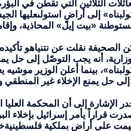
عائلات الثلاثين التي تقطن في البؤر
ولبناه» إلى أراضٍ استولى
عليها الج
ن الصحيفة نقلت عن نتنياهو تأكيده،
وزارية، أنه يجب التوصّل إلى حل يم
ولبناه»، بينما أعلن الوزير موشيه
يع
لعادل».
در الإشارة إلى أن المحكمة العليا ا
درت قراراً يأمر إسرائيل بإخلاء ال
يمت على أراضٍ بملكية فلسطينية
خا