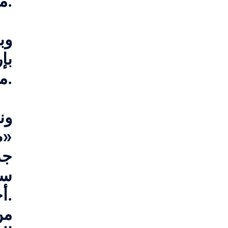
رام الله.
م
وب
بإ
مايو المقبل.
م
ون
«ط
جد
ست
أخرى»، رغم أنها مقامة على أراض فلسطينية خاصة.
من