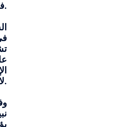
في موعد أقصاه 31 تموز/ يوليو المقبل.
ال
في
تش
عل
ال
لاستئناف مفاوضات السلام.
وف
نب
بؤ