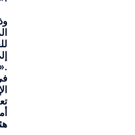
وذ
ال
لل
إل
السدود المتبعة من خلال قوانين التخطيط وا
في
ال
تع
أم
هئ