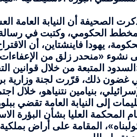
كرت الصحيفة أن النيابة العامة الع
مخطط الحكومي، وكتبت في رسالة إ
حكومة، يهودا فاينشتاين، أن الاقت
ى نشوء «منحدر زلق من الإعفاءات 
لبناء».
 غضون ذلك، قرّرت لجنة وزارية بر
إسرائيلي، بنيامين نتنياهو، خلال ا
ليمات إلى النيابة العامة تقضي بب
ام المحكمة العليا بشأن البؤرة الا
ولبناه»، المقامة على أراض بملكي